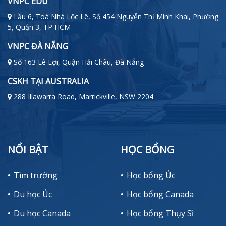
VNPC EDU
Lầu 6, Toà Nhà Lộc Lê, Số 454 Nguyễn Thị Minh Khai, Phường
5, Quận 3, TP HCM
VNPC ĐÀ NẴNG
Số 163 Lê Lợi, Quận Hải Châu, Đà Nẵng
CSKH TẠI AUSTRALIA
288 Illawarra Road, Marrickville, NSW 2204
NỔI BẬT
HỌC BỔNG
Tìm trường
Học bổng Úc
Du học Úc
Học bổng Canada
Du học Canada
Học bổng Thụy Sĩ