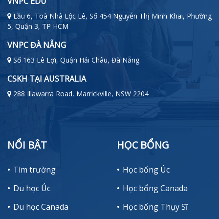
VNPC EDU
Lầu 6, Toà Nhà Lộc Lê, Số 454 Nguyễn Thị Minh Khai, Phường
5, Quận 3, TP HCM
VNPC ĐÀ NẴNG
Số 163 Lê Lợi, Quận Hải Châu, Đà Nẵng
CSKH TẠI AUSTRALIA
288 Illawarra Road, Marrickville, NSW 2204
NỔI BẬT
HỌC BỔNG
Tìm trường
Học bổng Úc
Du học Úc
Học bổng Canada
Du học Canada
Học bổng Thụy Sĩ