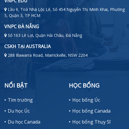
VNPC EDU
Lầu 6, Toà Nhà Lộc Lê, Số 454 Nguyễn Thị Minh Khai, Phường
5, Quận 3, TP HCM
VNPC ĐÀ NẴNG
Số 163 Lê Lợi, Quận Hải Châu, Đà Nẵng
CSKH TẠI AUSTRALIA
288 Illawarra Road, Marrickville, NSW 2204
NỔI BẬT
HỌC BỔNG
Tìm trường
Học bổng Úc
Du học Úc
Học bổng Canada
Du học Canada
Học bổng Thụy Sĩ