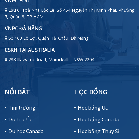
VNPC EDU
Lầu 6, Toà Nhà Lộc Lê, Số 454 Nguyễn Thị Minh Khai, Phường
5, Quận 3, TP HCM
VNPC ĐÀ NẴNG
Số 163 Lê Lợi, Quận Hải Châu, Đà Nẵng
CSKH TẠI AUSTRALIA
288 Illawarra Road, Marrickville, NSW 2204
NỔI BẬT
HỌC BỔNG
Tìm trường
Học bổng Úc
Du học Úc
Học bổng Canada
Du học Canada
Học bổng Thụy Sĩ