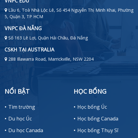
VNPC EDU
Lầu 6, Toà Nhà Lộc Lê, Số 454 Nguyễn Thị Minh Khai, Phường
5, Quận 3, TP HCM
VNPC ĐÀ NẴNG
Số 163 Lê Lợi, Quận Hải Châu, Đà Nẵng
CSKH TẠI AUSTRALIA
288 Illawarra Road, Marrickville, NSW 2204
NỔI BẬT
HỌC BỔNG
Tìm trường
Học bổng Úc
Du học Úc
Học bổng Canada
Du học Canada
Học bổng Thụy Sĩ