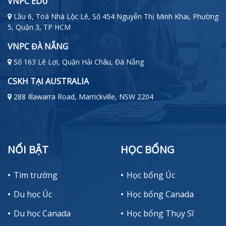
VNPC EDU
Lầu 6, Toà Nhà Lộc Lê, Số 454 Nguyễn Thị Minh Khai, Phường
5, Quận 3, TP HCM
VNPC ĐÀ NẴNG
Số 163 Lê Lợi, Quận Hải Châu, Đà Nẵng
CSKH TẠI AUSTRALIA
288 Illawarra Road, Marrickville, NSW 2204
NỔI BẬT
HỌC BỔNG
Tìm trường
Học bổng Úc
Du học Úc
Học bổng Canada
Du học Canada
Học bổng Thụy Sĩ