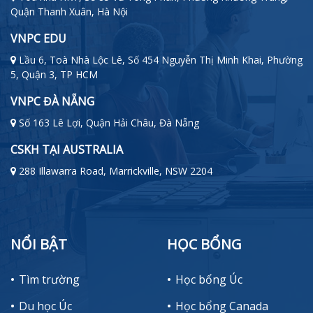
Quận Thanh Xuân, Hà Nội
VNPC EDU
Lầu 6, Toà Nhà Lộc Lê, Số 454 Nguyễn Thị Minh Khai, Phường
5, Quận 3, TP HCM
VNPC ĐÀ NẴNG
Số 163 Lê Lợi, Quận Hải Châu, Đà Nẵng
CSKH TẠI AUSTRALIA
288 Illawarra Road, Marrickville, NSW 2204
NỔI BẬT
HỌC BỔNG
Tìm trường
Học bổng Úc
Du học Úc
Học bổng Canada