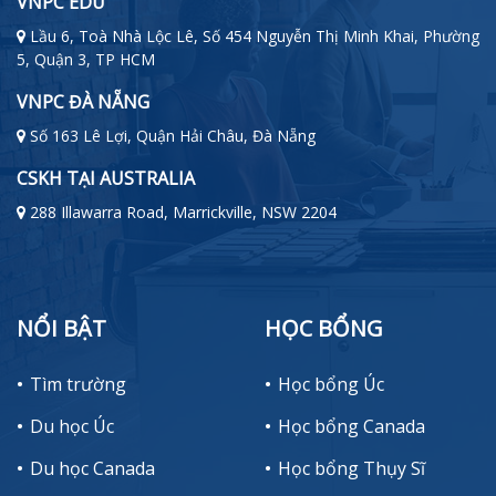
VNPC EDU
Lầu 6, Toà Nhà Lộc Lê, Số 454 Nguyễn Thị Minh Khai, Phường
5, Quận 3, TP HCM
VNPC ĐÀ NẴNG
Số 163 Lê Lợi, Quận Hải Châu, Đà Nẵng
CSKH TẠI AUSTRALIA
288 Illawarra Road, Marrickville, NSW 2204
NỔI BẬT
HỌC BỔNG
Tìm trường
Học bổng Úc
Du học Úc
Học bổng Canada
Du học Canada
Học bổng Thụy Sĩ