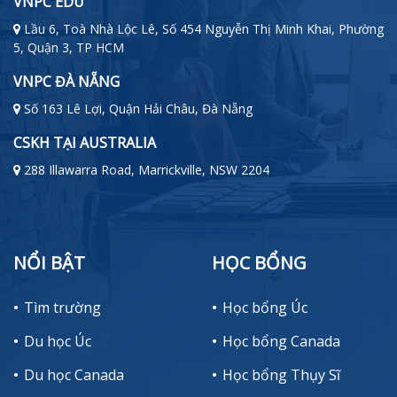
VNPC EDU
Lầu 6, Toà Nhà Lộc Lê, Số 454 Nguyễn Thị Minh Khai, Phường
5, Quận 3, TP HCM
VNPC ĐÀ NẴNG
Số 163 Lê Lợi, Quận Hải Châu, Đà Nẵng
CSKH TẠI AUSTRALIA
288 Illawarra Road, Marrickville, NSW 2204
NỔI BẬT
HỌC BỔNG
Tìm trường
Học bổng Úc
Du học Úc
Học bổng Canada
Du học Canada
Học bổng Thụy Sĩ