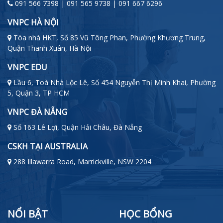
091 566 7398 | 091 565 9738 | 091 667 6296
VNPC HÀ NỘI
Tòa nhà HKT, Số 85 Vũ Tông Phan, Phường Khương Trung,
Quận Thanh Xuân, Hà Nội
VNPC EDU
Lầu 6, Toà Nhà Lộc Lê, Số 454 Nguyễn Thị Minh Khai, Phường
5, Quận 3, TP HCM
VNPC ĐÀ NẴNG
Số 163 Lê Lợi, Quận Hải Châu, Đà Nẵng
CSKH TẠI AUSTRALIA
288 Illawarra Road, Marrickville, NSW 2204
NỔI BẬT
HỌC BỔNG