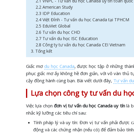
2.1 VNPC - Tư vấn du học Canada uy tín toàn quốc
2.2 American Study
2.3 IDP Education
2.4 Việt Đỉnh - Tư vấn du học Canada tại TPHCM
2.5 EduViet Global
2.6 Tư vấn du học CHD
2.7 Tư vấn du học ISC Education
2.8 Công ty tư vấn du học Canada CEI Vietnam
3. Tổng kết
Giấc mơ
du học Canada
, được học tập ở những thành
phục giấc mơ ấy không hề đơn giản, với vô vàn thủ t
cậy đồng hành cùng bạn. Bài viết dưới đây,
Tư vấn d
Lựa chọn công ty tư vấn du họ
Việc lựa chọn
đơn vị tư vấn du học Canada uy tín
là b
nhắc kỹ lưỡng các tiêu chí sau:
Tính pháp lý và uy tín: Đơn vị tư vấn phải được
động và các chứng nhận (nếu có) để đảm bảo tính 