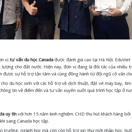
ơn vị
tư vấn du học Canada
được đánh giá cao tại Hà Nội. EduViet 
t lượng cho đất nước. Hiện nay, đơn vị đang là đối tác của nhiều
nhận được sự hỗ trợ tận tâm và cùng đồng hành từ đội ngũ cố vấn 
h cho du học sinh với các hỗ trợ về dịch thuật, đặt vé máy bay, tìm
thông tin về điểm đến và tư vấn xuyên suốt quá trình học tập ở nư
da uy tín
với hơn 15 năm kinh nghiệm. CHD thu hút khách hàng bởi đ
 khi sang Canada học tập.
ấn trường, ngành học mà còn còn hỗ trợ xin thư mời nhập học, hướn