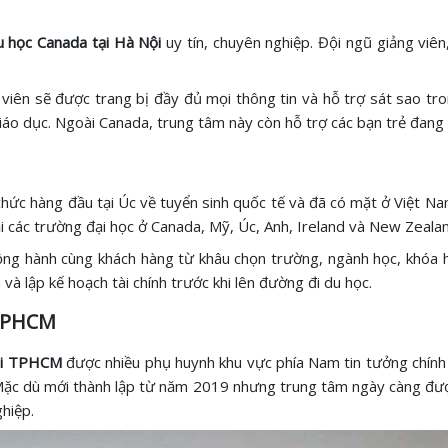
u học Canada tại Hà Nội
uy tín, chuyên nghiệp. Đội ngũ giảng vi
 viên sẽ được trang bị đầy đủ mọi thông tin và hỗ trợ sát sao tro
áo dục. Ngoài Canada, trung tâm này còn hỗ trợ các bạn trẻ đang 
hức hàng đầu tại Úc về tuyển sinh quốc tế và đã có mặt ở Việt Nam
tại các trường đại học ở Canada, Mỹ, Úc, Anh, Ireland và New Zeala
đồng hành cùng khách hàng từ khâu chọn trường, ngành học, khóa 
và lập kế hoạch tài chính trước khi lên đường đi du học.
i TPHCM
tại TPHCM
được nhiều phụ huynh khu vực phía Nam tin tưởng chính l
. Mặc dù mới thành lập từ năm 2019 nhưng trung tâm ngày càng được 
ghiệp.