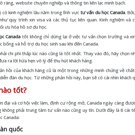
rõ ràng, website chuyên nghiệp và thông tin liên lạc minh bạch.
 có kinh nghiệm lâu năm trong lĩnh vực
tư vấn du học Canada
. Bở
như quy trình xin visa và các thủ tục liên quan. Kinh nghiệm v
tối ưu hóa hồ sơ du học.
học Canada
tốt không chỉ dừng lại ở việc tư vấn chọn trường và xi
học bổng và hỗ trợ du học sinh sau khi đến Canada.
phải chi phí thấp lúc nào cũng là tốt nhất. Thay vào đó, hãy chọn n
ưa ra lời hứa hẹn vô lý để thu hút khách hàng.
hản hồi của khách hàng cũ là một trong những minh chứng về chất
diễn đàn du học. Từ những phản hồi này, bạn sẽ có cái nhìn khách q
nào tốt?
 đại và cơ hội việc làm, định cư rộng mở, Canada ngày càng được n
không phải trung tâm tư vấn nào cũng uy tín. Dưới đây là 8 cái tê
ọc Canada:
oàn quốc