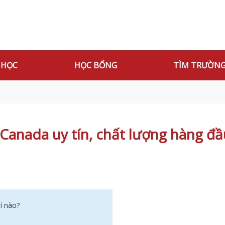
 HỌC
HỌC BỔNG
TÌM TRƯỜN
 Canada uy tín, chất lượng hàng đầ
hí nào?