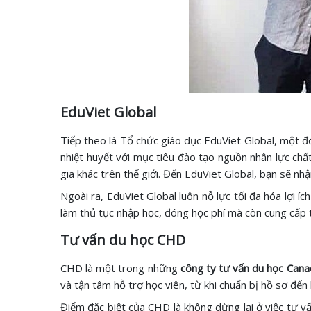
EduViet Global
Tiếp theo là Tổ chức giáo dục EduViet Global, một đ
nhiệt huyết với mục tiêu đào tạo nguồn nhân lực chấ
gia khác trên thế giới. Đến EduViet Global, bạn sẽ 
Ngoài ra, EduViet Global luôn nỗ lực tối đa hóa lợi íc
làm thủ tục nhập học, đóng học phí mà còn cung cấp 
Tư vấn du học CHD
CHD là một trong những
công ty tư vấn du học Cana
và tận tâm hỗ trợ học viên, từ khi chuẩn bị hồ sơ đến
Điểm đặc biệt của CHD là không dừng lại ở việc tư v