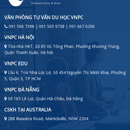
VĂN PHÒNG TƯ VẤN DU HỌC VNPC
091 566 7398 | 091 565 9738 | 091 667 6296
VNPC HÀ NỘI
Tòa nhà HKT, Số 85 Vũ Tông Phan, Phường Khương Trung,
Quận Thanh Xuân, Hà Nội
VNPC EDU
Lầu 6, Toà Nhà Lộc Lê, Số 454 Nguyễn Thị Minh Khai, Phường
5, Quận 3, TP HCM
VNPC ĐÀ NẴNG
Số 163 Lê Lợi, Quận Hải Châu, Đà Nẵng
CSKH TẠI AUSTRALIA
288 Illawarra Road, Marrickville, NSW 2204