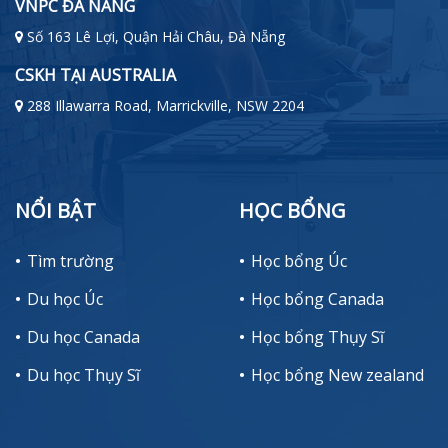
VNPC ĐÀ NẴNG
Số 163 Lê Lợi, Quận Hải Châu, Đà Nẵng
CSKH TẠI AUSTRALIA
288 Illawarra Road, Marrickville, NSW 2204
NỔI BẬT
HỌC BỔNG
Tìm trường
Học bổng Úc
Du học Úc
Học bổng Canada
Du học Canada
Học bổng Thụy Sĩ
Du học Thụy Sĩ
Học bổng New zealand