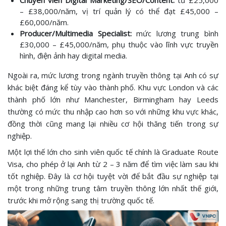
Chuyên viên Digital Marketing/SEO/Content:
từ £25,000
– £38,000/năm, vị trí quản lý có thể đạt £45,000 –
£60,000/năm.
Producer/Multimedia Specialist:
mức lương trung bình
£30,000 – £45,000/năm, phụ thuộc vào lĩnh vực truyền
hình, điện ảnh hay digital media.
Ngoài ra, mức lương trong ngành truyền thông tại Anh có sự
khác biệt đáng kể tùy vào thành phố. Khu vực London và các
thành phố lớn như Manchester, Birmingham hay Leeds
thường có mức thu nhập cao hơn so với những khu vực khác,
đồng thời cũng mang lại nhiều cơ hội thăng tiến trong sự
nghiệp.
Một lợi thế lớn cho sinh viên quốc tế chính là Graduate Route
Visa, cho phép ở lại Anh từ 2 – 3 năm để tìm việc làm sau khi
tốt nghiệp. Đây là cơ hội tuyệt vời để bắt đầu sự nghiệp tại
một trong những trung tâm truyền thông lớn nhất thế giới,
trước khi mở rộng sang thị trường quốc tế.