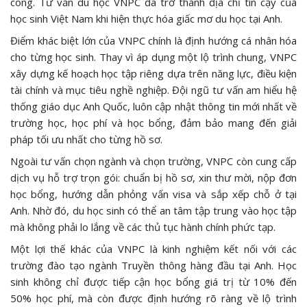
công. Tư vấn du học VNPC đã trở thành địa chỉ tin cậy của
học sinh Việt Nam khi hiện thực hóa giấc mơ du học tại Anh.
Điểm khác biệt lớn của VNPC chính là định hướng cá nhân hóa
cho từng học sinh. Thay vì áp dụng một lộ trình chung, VNPC
xây dựng kế hoạch học tập riêng dựa trên năng lực, điều kiện
tài chính và mục tiêu nghề nghiệp. Đội ngũ tư vấn am hiểu hệ
thống giáo dục Anh Quốc, luôn cập nhật thông tin mới nhất về
trường học, học phí và học bổng, đảm bảo mang đến giải
pháp tối ưu nhất cho từng hồ sơ.
Ngoài tư vấn chọn ngành và chọn trường, VNPC còn cung cấp
dịch vụ hỗ trợ trọn gói: chuẩn bị hồ sơ, xin thư mời, nộp đơn
học bổng, hướng dẫn phỏng vấn visa và sắp xếp chỗ ở tại
Anh. Nhờ đó, du học sinh có thể an tâm tập trung vào học tập
mà không phải lo lắng về các thủ tục hành chính phức tạp.
Một lợi thế khác của VNPC là kinh nghiệm kết nối với các
trường đào tạo ngành Truyền thông hàng đầu tại Anh. Học
sinh không chỉ được tiếp cận học bổng giá trị từ 10% đến
50% học phí, mà còn được định hướng rõ ràng về lộ trình