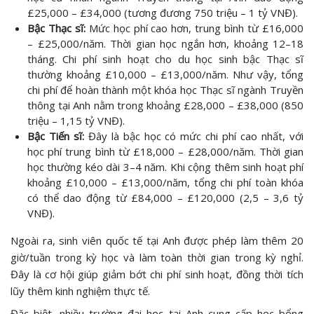
£25,000 – £34,000 (tương đương 750 triệu – 1 tỷ VNĐ).
Bậc Thạc sĩ:
Mức học phí cao hơn, trung bình từ £16,000
– £25,000/năm. Thời gian học ngắn hơn, khoảng 12–18
tháng. Chi phí sinh hoạt cho du học sinh bậc Thạc sĩ
thường khoảng £10,000 – £13,000/năm. Như vậy, tổng
chi phí để hoàn thành một khóa học Thạc sĩ ngành Truyền
thông tại Anh nằm trong khoảng £28,000 – £38,000 (850
triệu – 1,15 tỷ VNĐ).
Bậc Tiến sĩ:
Đây là bậc học có mức chi phí cao nhất, với
học phí trung bình từ £18,000 – £28,000/năm. Thời gian
học thường kéo dài 3–4 năm. Khi cộng thêm sinh hoạt phí
khoảng £10,000 – £13,000/năm, tổng chi phí toàn khóa
có thể dao động từ £84,000 – £120,000 (2,5 – 3,6 tỷ
VNĐ).
Ngoài ra, sinh viên quốc tế tại Anh được phép làm thêm 20
giờ/tuần trong kỳ học và làm toàn thời gian trong kỳ nghỉ.
Đây là cơ hội giúp giảm bớt chi phí sinh hoạt, đồng thời tích
lũy thêm kinh nghiệm thực tế.
Đặc biệt, nhiều trường đại học tại Anh cung cấp học bổng