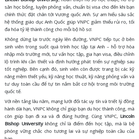
săn học bổng, luyện phỏng vấn, chuẩn bị visa cho đến khi bạn
chính thức đặt chân tới Vương quốc Anh. Sự am hiểu sâu sắc
hệ thống giáo dục Anh Quốc giúp VNPC giảm thiểu rủi ro, tối
đa hóa tỷ lệ thành công cho mỗi bộ hồ sơ.
Không dừng lại trước ngày lên đường, VNPC tiếp tục ở bên
sinh viên trong suốt quá trình học tập tại Anh – hỗ trợ hòa
nhập môi trường mới, tư vấn học tập, gia hạn visa, điều chỉnh
lộ trình khi cần thiết và định hướng phát triển sự nghiệp sau
tốt nghiệp. Bên cạnh đó, sinh viên còn được trang bị các kỹ
năng mềm thiết yếu, kỹ năng học thuật, kỹ năng phỏng vấn và
tư duy toàn cầu để tự tin nắm bắt cơ hội trong môi trường
quốc tế.
Với nền tảng lâu năm, mạng lưới đối tác uy tín và triết lý đồng
hành dài hạn, VNPC không chỉ giúp bạn du học thành công, mà
còn giúp bạn đi xa và đi đúng hướng. Cùng VNPC,
Lincoln
Bishop University
không chỉ là điểm đến học tập, mà là bệ
phóng vững chắc cho tương lai và sự nghiệp toàn cầu của
bạn.