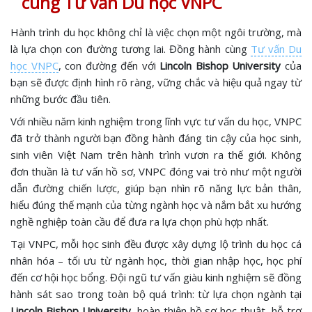
cùng Tư vấn Du học VNPC
Hành trình du học không chỉ là việc chọn một ngôi trường, mà
là lựa chọn con đường tương lai. Đồng hành cùng
Tư vấn Du
học VNPC
, con đường đến với
Lincoln Bishop University
của
bạn sẽ được định hình rõ ràng, vững chắc và hiệu quả ngay từ
những bước đầu tiên.
Với nhiều năm kinh nghiệm trong lĩnh vực tư vấn du học, VNPC
đã trở thành người bạn đồng hành đáng tin cậy của học sinh,
sinh viên Việt Nam trên hành trình vươn ra thế giới. Không
đơn thuần là tư vấn hồ sơ, VNPC đóng vai trò như một người
dẫn đường chiến lược, giúp bạn nhìn rõ năng lực bản thân,
hiểu đúng thế mạnh của từng ngành học và nắm bắt xu hướng
nghề nghiệp toàn cầu để đưa ra lựa chọn phù hợp nhất.
Tại VNPC, mỗi học sinh đều được xây dựng lộ trình du học cá
nhân hóa – tối ưu từ ngành học, thời gian nhập học, học phí
đến cơ hội học bổng. Đội ngũ tư vấn giàu kinh nghiệm sẽ đồng
hành sát sao trong toàn bộ quá trình: từ lựa chọn ngành tại
Lincoln Bishop University
, hoàn thiện hồ sơ học thuật, hỗ trợ