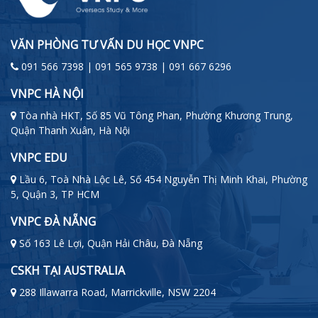
VĂN PHÒNG TƯ VẤN DU HỌC VNPC
091 566 7398 | 091 565 9738 | 091 667 6296
VNPC HÀ NỘI
Tòa nhà HKT, Số 85 Vũ Tông Phan, Phường Khương Trung,
Quận Thanh Xuân, Hà Nội
VNPC EDU
Lầu 6, Toà Nhà Lộc Lê, Số 454 Nguyễn Thị Minh Khai, Phường
5, Quận 3, TP HCM
VNPC ĐÀ NẴNG
Số 163 Lê Lợi, Quận Hải Châu, Đà Nẵng
CSKH TẠI AUSTRALIA
288 Illawarra Road, Marrickville, NSW 2204