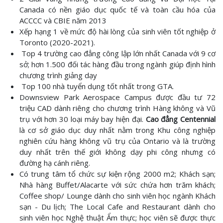
Canada có nền giáo dục quốc tế và toàn cầu hóa của
ACCCC và CBIE năm 2013
Xếp hạng 1 về mức độ hài lòng của sinh viên tốt nghiệp ở
Toronto (2020-2021).
Top 4 trường cao đẳng công lập lớn nhất Canada với 9 cơ
sở; hơn 1.500 đối tác hàng đầu trong ngành giúp định hình
chương trình giảng dạy
Top 100 nhà tuyển dụng tốt nhất trong GTA.
Downsview Park Aerospace Campus được đầu tư 72
triệu CAD dành riêng cho chương trình Hàng không và Vũ
trụ với hơn 30 loại máy bay hiện đại.
Cao đẳng Centennial
là cơ sở giáo dục duy nhất nằm trong Khu công nghiệp
nghiên cứu hàng không vũ trụ của Ontario và là trường
duy nhất trên thế giới không dạy phi công nhưng có
đường hạ cánh riêng.
Có trung tâm tổ chức sự kiện rộng 2000 m2; Khách sạn;
Nhà hàng Buffet/Alacarte với sức chứa hơn trăm khách;
Coffee shop/ Lounge dành cho sinh viên học ngành Khách
sạn - Du lịch; The Local Cafe and Restaurant dành cho
sinh viên học Nghệ thuật Ẩm thực; học viên sẽ được thực