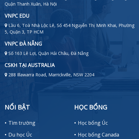
Quận Thanh Xuân, Hà Nội
VNPC EDU
Lầu 6, Toà Nhà Lộc Lê, Số 454 Nguyễn Thị Minh Khai, Phường
5, Quận 3, TP HCM
VNPC ĐÀ NẴNG
Số 163 Lê Lợi, Quận Hải Châu, Đà Nẵng
CSKH TẠI AUSTRALIA
288 Illawarra Road, Marrickville, NSW 2204
NỔI BẬT
HỌC BỔNG
Tìm trường
Học bổng Úc
Du học Úc
Học bổng Canada