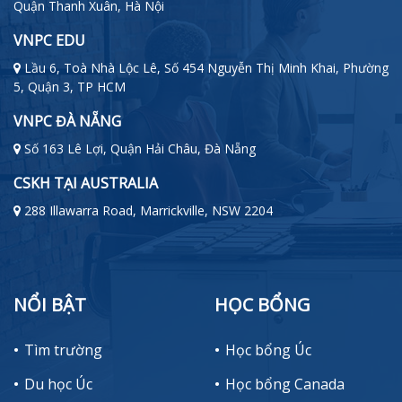
Quận Thanh Xuân, Hà Nội
VNPC EDU
Lầu 6, Toà Nhà Lộc Lê, Số 454 Nguyễn Thị Minh Khai, Phường
5, Quận 3, TP HCM
VNPC ĐÀ NẴNG
Số 163 Lê Lợi, Quận Hải Châu, Đà Nẵng
CSKH TẠI AUSTRALIA
288 Illawarra Road, Marrickville, NSW 2204
NỔI BẬT
HỌC BỔNG
Tìm trường
Học bổng Úc
Du học Úc
Học bổng Canada