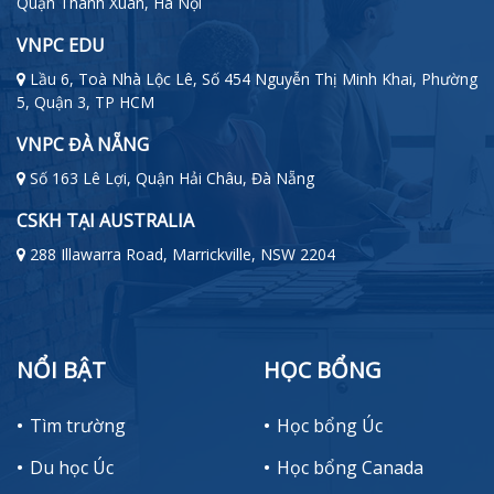
Quận Thanh Xuân, Hà Nội
VNPC EDU
Lầu 6, Toà Nhà Lộc Lê, Số 454 Nguyễn Thị Minh Khai, Phường
5, Quận 3, TP HCM
VNPC ĐÀ NẴNG
Số 163 Lê Lợi, Quận Hải Châu, Đà Nẵng
CSKH TẠI AUSTRALIA
288 Illawarra Road, Marrickville, NSW 2204
NỔI BẬT
HỌC BỔNG
Tìm trường
Học bổng Úc
Du học Úc
Học bổng Canada