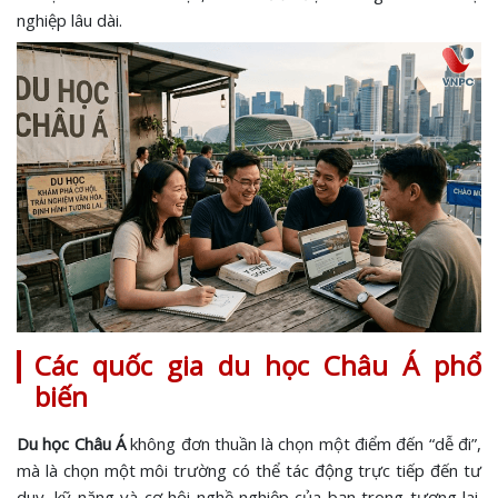
nghiệp lâu dài.
Các quốc gia du học Châu Á phổ
biến
Du học Châu Á
không đơn thuần là chọn một điểm đến “dễ đi”,
mà là chọn một môi trường có thể tác động trực tiếp đến tư
duy, kỹ năng và cơ hội nghề nghiệp của bạn trong tương lai.