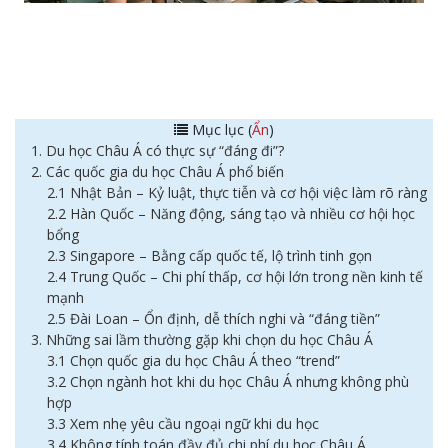
Mục lục (
Ẩn
)
1. Du học Châu Á có thực sự “đáng đi”?
2. Các quốc gia du học Châu Á phổ biến
2.1 Nhật Bản – Kỷ luật, thực tiễn và cơ hội việc làm rõ ràng
2.2 Hàn Quốc – Năng động, sáng tạo và nhiều cơ hội học
bổng
2.3 Singapore – Bằng cấp quốc tế, lộ trình tinh gọn
2.4 Trung Quốc – Chi phí thấp, cơ hội lớn trong nền kinh tế
mạnh
2.5 Đài Loan – Ổn định, dễ thích nghi và “đáng tiền”
3. Những sai lầm thường gặp khi chọn du học Châu Á
3.1 Chọn quốc gia du học Châu Á theo “trend”
3.2 Chọn ngành hot khi du học Châu Á nhưng không phù
hợp
3.3 Xem nhẹ yêu cầu ngoại ngữ khi du học
3.4 Không tính toán đầy đủ chi phí du học Châu Á