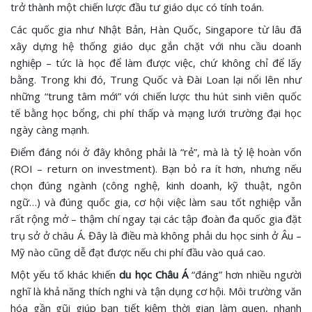
trở thành một chiến lược đầu tư giáo dục có tính toán.
Các quốc gia như Nhật Bản, Hàn Quốc, Singapore từ lâu đã
xây dựng hệ thống giáo dục gắn chặt với nhu cầu doanh
nghiệp – tức là học để làm được việc, chứ không chỉ để lấy
bằng. Trong khi đó, Trung Quốc và Đài Loan lại nổi lên như
những “trung tâm mới” với chiến lược thu hút sinh viên quốc
tế bằng học bổng, chi phí thấp và mạng lưới trường đại học
ngày càng mạnh.
Điểm đáng nói ở đây không phải là “rẻ”, mà là tỷ lệ hoàn vốn
(ROI – return on investment). Bạn bỏ ra ít hơn, nhưng nếu
chọn đúng ngành (công nghệ, kinh doanh, kỹ thuật, ngôn
ngữ…) và đúng quốc gia, cơ hội việc làm sau tốt nghiệp vẫn
rất rộng mở – thậm chí ngay tại các tập đoàn đa quốc gia đặt
trụ sở ở châu Á. Đây là điều mà không phải du học sinh ở Âu –
Mỹ nào cũng dễ đạt được nếu chi phí đầu vào quá cao.
Một yếu tố khác khiến
du học Châu Á
“đáng” hơn nhiều người
nghĩ là khả năng thích nghi và tận dụng cơ hội. Môi trường văn
hóa gần gũi giúp bạn tiết kiệm thời gian làm quen, nhanh