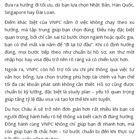
đưa ra hướng đi tối ưu, dù bạn lựa chọn Nhật Bản, Hàn Quốc,
Singapore hay Đài Loan.
Điểm khác biệt của VNPC nằm ở việc không chạy theo xu
hướng, mà tập trung giúp bạn chọn đúng. Điều này đặc biệt
quan trọng, bởi chỉ cần sai từ bước chọn ngành hoặc quốc gia,
bạn có thể mất vài năm để “đi lại từ đầu”. Khi có định hướng
đúng, mọi bước tiếp theo như chuẩn bị hồ sơ, xin thư mời
nhập học hay visa đều trở nên rõ ràng và có chiến lược hơn.
Ngoài ra, VNPC còn hỗ trợ tối ưu chi phí thông qua việc tư
vấn học bổng, lựa chọn trường phù hợp tài chính và hạn chế
tối đa các khoản phát sinh không cần thiết. Hồ sơ cũng được
chuẩn bị kỹ lưỡng, đặc biệt là study plan – yếu tố quan trọng
giúp tăng tỷ lệ đậu visa và tạo lợi thế khi xét tuyển.
Du học Châu Á sẽ trở nên đơn giản hơn rất nhiều khi bạn có
người đồng hành hiểu rõ hệ thống và biết cách đi đúng hướng.
Đồng hành cùng VNPC không chỉ giúp bạn đi nhanh hơn, mà
còn giúp bạn đi chắc hơn – từ bước chuẩn bị đến khi thực sự
bắt đầu cuộc sống du học.