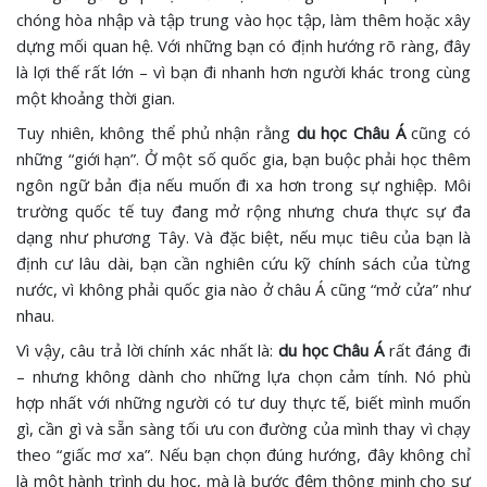
chóng hòa nhập và tập trung vào học tập, làm thêm hoặc xây
dựng mối quan hệ. Với những bạn có định hướng rõ ràng, đây
là lợi thế rất lớn – vì bạn đi nhanh hơn người khác trong cùng
một khoảng thời gian.
Tuy nhiên, không thể phủ nhận rằng
du học Châu Á
cũng có
những “giới hạn”. Ở một số quốc gia, bạn buộc phải học thêm
ngôn ngữ bản địa nếu muốn đi xa hơn trong sự nghiệp. Môi
trường quốc tế tuy đang mở rộng nhưng chưa thực sự đa
dạng như phương Tây. Và đặc biệt, nếu mục tiêu của bạn là
định cư lâu dài, bạn cần nghiên cứu kỹ chính sách của từng
nước, vì không phải quốc gia nào ở châu Á cũng “mở cửa” như
nhau.
Vì vậy, câu trả lời chính xác nhất là:
du học Châu Á
rất đáng đi
– nhưng không dành cho những lựa chọn cảm tính. Nó phù
hợp nhất với những người có tư duy thực tế, biết mình muốn
gì, cần gì và sẵn sàng tối ưu con đường của mình thay vì chạy
theo “giấc mơ xa”. Nếu bạn chọn đúng hướng, đây không chỉ
là một hành trình du học, mà là bước đệm thông minh cho sự