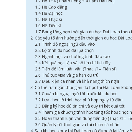
1.2 Hệ 1+4 (1 năm tiếng + 4 năm Đại học)
1.3 Hệ Cao đẳng
1.4 Hệ Đại học
1.5 Hệ Thạc sĩ
1.6 Hệ Tiến sĩ
1.7 Bảng tổng hợp thời gian du học Đài Loan theo 
2. Các yếu tố ảnh hưởng đến thời gian du học Đài L
2.1 Trình độ ngoại ngữ đầu vào
2.2 Lộ trình du học đã lựa chọn
2.3 Ngành học và chương trình đào tạo
2.4 Kết quả học tập và số tín chỉ tích lũy
2.5 Tiến độ làm luận văn (Thạc sĩ – Tiến sĩ)
2.6 Thủ tục visa và gia hạn cư trú
2.7 Điều kiện cá nhân và khả năng thích nghi
3. Có thể rút ngắn thời gian du học tại Đài Loan khôn
3.1 Chuẩn bị ngoại ngữ tốt trước khi du học
3.2 Lựa chọn lộ trình học phù hợp ngay từ đầu
3.3 Đăng ký học đủ tín chỉ và duy trì kết quả tốt
3.4 Tham gia chương trình học tăng tốc hoặc học 
3.5 Hoàn thành luận văn đúng tiến độ (Thạc sĩ – Ti
3.6 Quản lý tốt thời gian và tài chính cá nhân
4. Sau khi học xong tại Đài Loan có được ở lại làm v