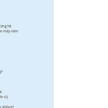
từng hệ
oan mấy năm
g?
hè
ến sĩ)
iệc không?