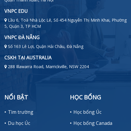
VNPC EDU
Lầu 6, Toà Nhà Lộc Lê, Số 454 Nguyễn Thị Minh Khai, Phường
5, Quận 3, TP HCM
VNPC ĐÀ NẴNG
Số 163 Lê Lợi, Quận Hải Châu, Đà Nẵng
CSKH TẠI AUSTRALIA
288 Illawarra Road, Marrickville, NSW 2204
NỔI BẬT
HỌC BỔNG
Tìm trường
Học bổng Úc
Du học Úc
Học bổng Canada