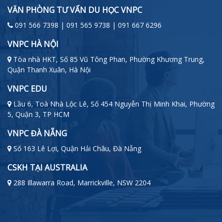
VĂN PHÒNG TƯ VẤN DU HỌC VNPC
091 566 7398 | 091 565 9738 | 091 667 6296
VNPC HÀ NỘI
Tòa nhà HKT, Số 85 Vũ Tông Phan, Phường Khương Trung,
Quận Thanh Xuân, Hà Nội
VNPC EDU
Lầu 6, Toà Nhà Lộc Lê, Số 454 Nguyễn Thị Minh Khai, Phường
5, Quận 3, TP HCM
VNPC ĐÀ NẴNG
Số 163 Lê Lợi, Quận Hải Châu, Đà Nẵng
CSKH TẠI AUSTRALIA
288 Illawarra Road, Marrickville, NSW 2204