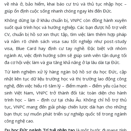
về nhà ở, bảo hiểm, khai báo cư trú và thủ tục nhập học –
giúp ổn định cuộc sống nhanh chóng ngay khi đến Đức.
Không dừng lại ở khâu chuẩn bị, VNPC còn đồng hành xuyên
suốt quá trình học và hướng nghiệp. Các bạn được hỗ trợ viết
CV, chuẩn bị hồ sơ xin thực tập, tìm việc làm thêm hợp pháp
và nắm rõ chính sách visa sau tốt nghiệp như post-study
visa, Blue Card hay định cư tay nghề. Đặc biệt với nhóm
ngành AI, việc định hướng sớm sẽ giúp sinh viên tận dụng tối
đa cơ hội việc làm và gia tăng khả năng ở lại lâu dài tại Đức.
Từ kinh nghiệm xử lý hàng ngàn bộ hồ sơ du học Đức, cập
nhật liên tục dữ liệu trường học và thị trường lao động công
nghệ, đến việc hiểu rõ tâm lý – điểm mạnh – điểm yếu của học
sinh Việt Nam, VNPC trở thành đối tác toàn diện cho hành
trình học – làm – định cư tại châu Âu. Không chỉ hỗ trợ thủ
tục, VNPC mang đến giải pháp chiến lược dài hạn cho những
bạn thực sự muốn phát triển sự nghiệp quốc tế trong ngành
công nghệ cao.
Du học Đức ngành Trí tuệ nhân tạo
là một bước đi mang tính