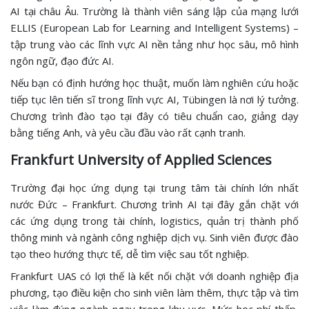
AI tại châu Âu. Trường là thành viên sáng lập của mạng lưới
ELLIS (European Lab for Learning and Intelligent Systems) –
tập trung vào các lĩnh vực AI nền tảng như học sâu, mô hình
ngôn ngữ, đạo đức AI.
Nếu bạn có định hướng học thuật, muốn làm nghiên cứu hoặc
tiếp tục lên tiến sĩ trong lĩnh vực AI, Tübingen là nơi lý tưởng.
Chương trình đào tạo tại đây có tiêu chuẩn cao, giảng dạy
bằng tiếng Anh, và yêu cầu đầu vào rất cạnh tranh.
Frankfurt University of Applied Sciences
Trường đại học ứng dụng tại trung tâm tài chính lớn nhất
nước Đức – Frankfurt. Chương trình AI tại đây gắn chặt với
các ứng dụng trong tài chính, logistics, quản trị thành phố
thông minh và ngành công nghiệp dịch vụ. Sinh viên được đào
tạo theo hướng thực tế, dễ tìm việc sau tốt nghiệp.
Frankfurt UAS có lợi thế là kết nối chặt với doanh nghiệp địa
phương, tạo điều kiện cho sinh viên làm thêm, thực tập và tìm
việc làm đúng ngành ngay trong khu vực. Mức học phí thấp,