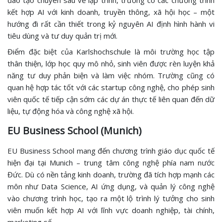
đào tạo chuyên sâu về lập trình, trường có các chương trình
kết hợp AI với kinh doanh, truyền thông, xã hội học – một
hướng đi rất cần thiết trong kỷ nguyên AI định hình hành vi
tiêu dùng và tư duy quản trị mới.
Điểm đặc biệt của Karlshochschule là môi trường học tập
thân thiện, lớp học quy mô nhỏ, sinh viên được rèn luyện khả
năng tư duy phản biện và làm việc nhóm. Trường cũng có
quan hệ hợp tác tốt với các startup công nghệ, cho phép sinh
viên quốc tế tiếp cận sớm các dự án thực tế liên quan đến dữ
liệu, tự động hóa và công nghệ xã hội.
EU Business School (Munich)
EU Business School mang đến chương trình giáo dục quốc tế
hiện đại tại Munich – trung tâm công nghệ phía nam nước
Đức. Dù có nền tảng kinh doanh, trường đã tích hợp mạnh các
môn như Data Science, AI ứng dụng, và quản lý công nghệ
vào chương trình học, tạo ra một lộ trình lý tưởng cho sinh
viên muốn kết hợp AI với lĩnh vực doanh nghiệp, tài chính,