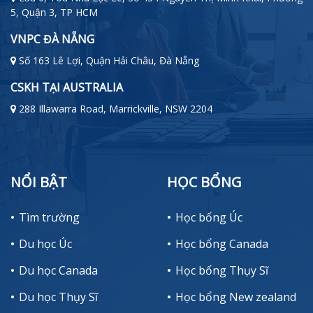
5, Quận 3, TP HCM
VNPC ĐÀ NẴNG
Số 163 Lê Lợi, Quận Hải Châu, Đà Nẵng
CSKH TẠI AUSTRALIA
288 Illawarra Road, Marrickville, NSW 2204
NỔI BẬT
HỌC BỔNG
Tìm trường
Học bổng Úc
Du học Úc
Học bổng Canada
Du học Canada
Học bổng Thụy Sĩ
Du học Thụy Sĩ
Học bổng New zealand