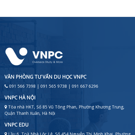
VĂN PHÒNG TƯ VẤN DU HỌC VNPC
091 566 7398 | 091 565 9738 | 091 667 6296
VNPC HÀ NỘI
Tòa nhà HKT, Số 85 Vũ Tông Phan, Phường Khương Trung,
Quận Thanh Xuân, Hà Nội
VNPC EDU
Lầu 6, Toà Nhà Lộc Lê, Số 454 Nguyễn Thị Minh Khai, Phường