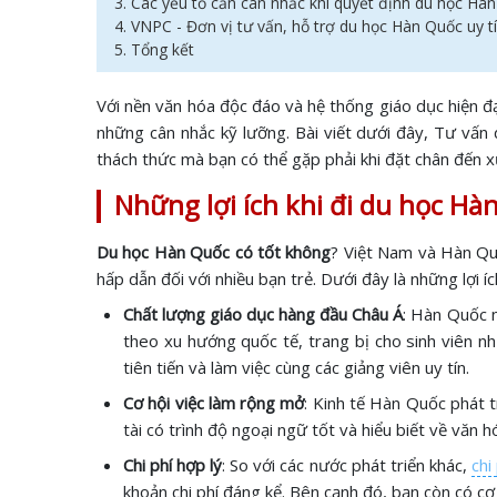
3. Các yếu tố cần cân nhắc khi quyết định du học Hà
4. VNPC - Đơn vị tư vấn, hỗ trợ du học Hàn Quốc uy t
5. Tổng kết
Với nền văn hóa độc đáo và hệ thống giáo dục hiện đạ
những cân nhắc kỹ lưỡng. Bài viết dưới đây, Tư vấn 
thách thức mà bạn có thể gặp phải khi đặt chân đến x
Những lợi ích khi đi du học H
Du học Hàn Quốc có tốt không
? Việt Nam và Hàn Quố
hấp dẫn đối với nhiều bạn trẻ. Dưới đây là những lợi í
Chất lượng giáo dục hàng đầu Châu Á
: Hàn Quốc n
theo xu hướng quốc tế, trang bị cho sinh viên n
tiên tiến và làm việc cùng các giảng viên uy tín.
Cơ hội việc làm rộng mở
: Kinh tế Hàn Quốc phát t
tài có trình độ ngoại ngữ tốt và hiểu biết về văn 
Chi phí hợp lý
: So với các nước phát triển khác,
chi
khoản chi phí đáng kể. Bên cạnh đó, bạn còn có cơ