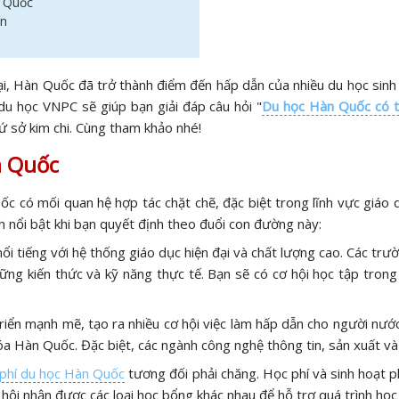
n Quốc
ín
i, Hàn Quốc đã trở thành điểm đến hấp dẫn của nhiều du học sinh 
du học VNPC sẽ giúp bạn giải đáp câu hỏi "
Du học Hàn Quốc có t
ứ sở kim chi. Cùng tham khảo nhé!
àn Quốc
c có mối quan hệ hợp tác chặt chẽ, đặc biệt trong lĩnh vực giáo d
ch nổi bật khi bạn quyết định theo đuổi con đường này:
ổi tiếng với hệ thống giáo dục hiện đại và chất lượng cao. Các trư
hững kiến thức và kỹ năng thực tế. Bạn sẽ có cơ hội học tập tro
riển mạnh mẽ, tạo ra nhiều cơ hội việc làm hấp dẫn cho người nướ
hóa Hàn Quốc. Đặc biệt, các ngành công nghệ thông tin, sản xuất và 
 phí du học Hàn Quốc
tương đối phải chăng. Học phí và sinh hoạt p
 hội nhận được các loại học bổng khác nhau để hỗ trợ quá trình học