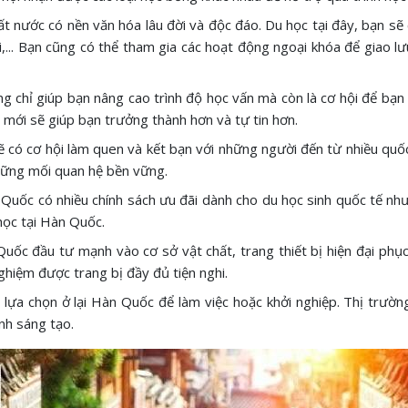
ất nước có nền văn hóa lâu đời và độc đáo. Du học tại đây, bạn s
,... Bạn cũng có thể tham gia các hoạt động ngoại khóa để giao l
 chỉ giúp bạn nâng cao trình độ học vấn mà còn là cơ hội để bạn rè
mới sẽ giúp bạn trưởng thành hơn và tự tin hơn.
 có cơ hội làm quen và kết bạn với những người đến từ nhiều quố
hững mối quan hệ bền vững.
Quốc có nhiều chính sách ưu đãi dành cho du học sinh quốc tế như hỗ
học tại Hàn Quốc.
ốc đầu tư mạnh vào cơ sở vật chất, trang thiết bị hiện đại phục
ghiệm được trang bị đầy đủ tiện nghi.
hể lựa chọn ở lại Hàn Quốc để làm việc hoặc khởi nghiệp. Thị trườ
nh sáng tạo.