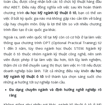
toàn cầu, được công nhận bởi các tổ chức kỹ thuật hàng đầu
như ABET. Điều này đồng nghĩa với việc sau khi hoàn thành
chương trình
du học Mỹ ngành kỹ thuật ô tô
, bạn có thể xin
việc ở bất kỳ quốc gia nào mà không gặp rào cản lớn về bằng
cấp hay chuyên môn. Đây là lợi thế lớn so với nhiều chương
trình đào tạo ở các quốc gia khác.
Ngoài ra, sinh viên quốc tế tại Mỹ còn có cơ hội ở lại làm việc
thông qua chương trình OPT (Optional Practical Training) từ
1 đến 3 năm, tùy theo ngành học thuộc STEM. Ngành kỹ
thuật ô tô thuộc nhóm ngành kỹ thuật công nghệ, nên sinh
viên được phép ở lại làm việc lâu hơn, tích lũy kinh nghiệm,
thậm chí có thể chuyển sang thị thực làm việc H-1B nếu được
doanh nghiệp bảo lãnh. Tất cả những điều này khiến
du học
Mỹ ngành kỹ thuật ô tô
trở thành lựa chọn sáng suốt cho
những ai hướng tới sự nghiệp toàn cầu.
Đa dạng chuyên ngành và định hướng nghề nghiệp rõ
ràng
Không giống như nhiều nơi khác, ngành kỹ thuật ô tô ở Mỹ