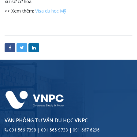
xứ sở cờ hoa.
>> Xem thêm:
Visa du học Mỹ
VĂN PHÒNG TƯ VẤN DU HỌC VNPC
091 566 7398 | 091 565 9738 | 091 667 6296