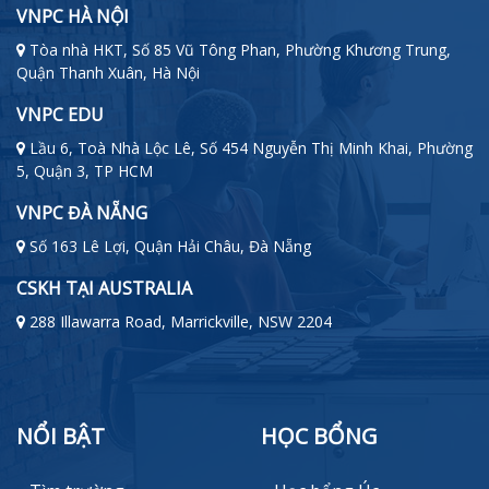
VNPC HÀ NỘI
Tòa nhà HKT, Số 85 Vũ Tông Phan, Phường Khương Trung,
Quận Thanh Xuân, Hà Nội
VNPC EDU
Lầu 6, Toà Nhà Lộc Lê, Số 454 Nguyễn Thị Minh Khai, Phường
5, Quận 3, TP HCM
VNPC ĐÀ NẴNG
Số 163 Lê Lợi, Quận Hải Châu, Đà Nẵng
CSKH TẠI AUSTRALIA
288 Illawarra Road, Marrickville, NSW 2204
NỔI BẬT
HỌC BỔNG