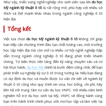
Như vậy, triển vọng nghề nghiệp cho sinh viên sau khi
du học
Mỹ ngành kỹ thuật ô tô
là rất rộng mở, phù hợp với nhiều sở
thích và thế mạnh khác nhau trong ngành công nghiệp ô tô
hiện đại.
Tổng kết
Việc lựa chọn
du học Mỹ ngành kỹ thuật ô tô
không chỉ giúp
bạn tiếp cận chương trình đào tạo chất lượng cao, môi trường
học tập hiện đại mà còn mở ra nhiều cơ hội nghề nghiệp hấp
dẫn trong ngành công nghiệp ô tô đang phát triển nhanh
chóng. Từ kiến thức nền tảng đến kỹ năng chuyên sâu và cơ
hội thực hành,
du học Mỹ
chính là bước đệm vững chắc để bạn
phát triển sự nghiệp kỹ sư ô tô trong tương lai. Nếu bạn đang
có dự định du học và muốn được tư vấn chi tiết về ngành kỹ
thuật ô tô cũng như quy trình xin visa, học bổng, chi phí, hãy
liên hệ với trung tâm tư vấn du học VNPC. Với nhiều năm kinh
nghiệm hỗ trợ du học sinh tại Mỹ, VNPC sẽ đồng hành cùng
bạn trên hành trình chinh phục ước mơ học tập và làm việc tại