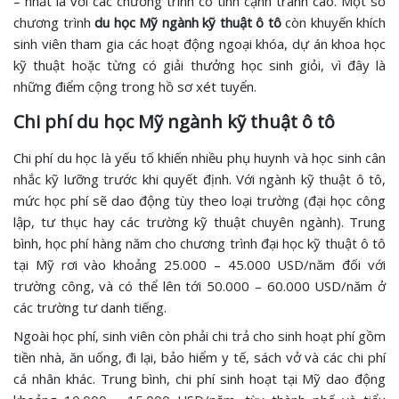
– nhất là với các chương trình có tính cạnh tranh cao. Một số
chương trình
du học Mỹ ngành kỹ thuật ô tô
còn khuyến khích
sinh viên tham gia các hoạt động ngoại khóa, dự án khoa học
kỹ thuật hoặc từng có giải thưởng học sinh giỏi, vì đây là
những điểm cộng trong hồ sơ xét tuyển.
Chi phí du học Mỹ ngành kỹ thuật ô tô
Chi phí du học là yếu tố khiến nhiều phụ huynh và học sinh cân
nhắc kỹ lưỡng trước khi quyết định. Với ngành kỹ thuật ô tô,
mức học phí sẽ dao động tùy theo loại trường (đại học công
lập, tư thục hay các trường kỹ thuật chuyên ngành). Trung
bình, học phí hàng năm cho chương trình đại học kỹ thuật ô tô
tại Mỹ rơi vào khoảng 25.000 – 45.000 USD/năm đối với
trường công, và có thể lên tới 50.000 – 60.000 USD/năm ở
các trường tư danh tiếng.
Ngoài học phí, sinh viên còn phải chi trả cho sinh hoạt phí gồm
tiền nhà, ăn uống, đi lại, bảo hiểm y tế, sách vở và các chi phí
cá nhân khác. Trung bình, chi phí sinh hoạt tại Mỹ dao động