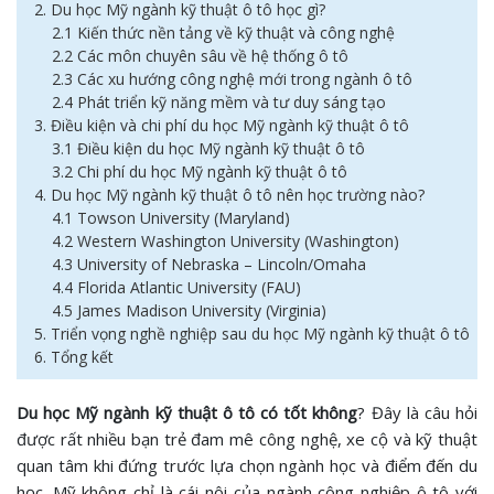
2. Du học Mỹ ngành kỹ thuật ô tô học gì?
2.1 Kiến thức nền tảng về kỹ thuật và công nghệ
2.2 Các môn chuyên sâu về hệ thống ô tô
2.3 Các xu hướng công nghệ mới trong ngành ô tô
2.4 Phát triển kỹ năng mềm và tư duy sáng tạo
3. Điều kiện và chi phí du học Mỹ ngành kỹ thuật ô tô
3.1 Điều kiện du học Mỹ ngành kỹ thuật ô tô
3.2 Chi phí du học Mỹ ngành kỹ thuật ô tô
4. Du học Mỹ ngành kỹ thuật ô tô nên học trường nào?
4.1 Towson University (Maryland)
4.2 Western Washington University (Washington)
4.3 University of Nebraska – Lincoln/Omaha
4.4 Florida Atlantic University (FAU)
4.5 James Madison University (Virginia)
5. Triển vọng nghề nghiệp sau du học Mỹ ngành kỹ thuật ô tô
6. Tổng kết
Du học Mỹ ngành kỹ thuật ô tô có tốt không
? Đây là câu hỏi
được rất nhiều bạn trẻ đam mê công nghệ, xe cộ và kỹ thuật
quan tâm khi đứng trước lựa chọn ngành học và điểm đến du
học. Mỹ không chỉ là cái nôi của ngành công nghiệp ô tô với