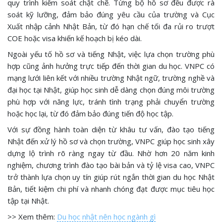
quy trình kiểm soát chặt chẽ. Từng bộ hồ sơ đều được rà
soát kỹ lưỡng, đảm bảo đúng yêu cầu của trường và Cục
Xuất nhập cảnh Nhật Bản, từ đó hạn chế tối đa rủi ro trượt
COE hoặc visa khiến kế hoạch bị kéo dài.
Ngoài yếu tố hồ sơ và tiếng Nhật, việc lựa chọn trường phù
hợp cũng ảnh hưởng trực tiếp đến thời gian du học. VNPC có
mạng lưới liên kết với nhiều trường Nhật ngữ, trường nghề và
đại học tại Nhật, giúp học sinh dễ dàng chọn đúng môi trường
phù hợp với năng lực, tránh tình trạng phải chuyển trường
hoặc học lại, từ đó đảm bảo đúng tiến độ học tập.
Với sự đồng hành toàn diện từ khâu tư vấn, đào tạo tiếng
Nhật đến xử lý hồ sơ và chọn trường, VNPC giúp học sinh xây
dựng lộ trình rõ ràng ngay từ đầu. Nhờ hơn 20 năm kinh
nghiệm, chương trình đào tạo bài bản và tỷ lệ visa cao, VNPC
trở thành lựa chọn uy tín giúp rút ngắn thời gian du học Nhật
Bản, tiết kiệm chi phí và nhanh chóng đạt được mục tiêu học
tập tại Nhật.
>> Xem thêm:
Du học nhật nên học ngành gì