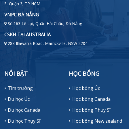
5, Quận 3, TP HCM
VNPC ĐÀ NẴNG
Số 163 Lê Lợi, Quận Hải Châu, Đà Nẵng
CSKH TẠI AUSTRALIA
288 Illawarra Road, Marrickville, NSW 2204
NỔI BẬT
HỌC BỔNG
Tìm trường
Học bổng Úc
Du học Úc
Học bổng Canada
Du học Canada
Học bổng Thụy Sĩ
Du học Thụy Sĩ
Học bổng New zealand