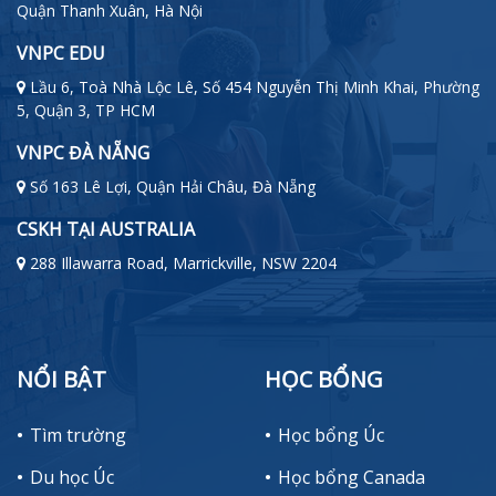
Quận Thanh Xuân, Hà Nội
VNPC EDU
Lầu 6, Toà Nhà Lộc Lê, Số 454 Nguyễn Thị Minh Khai, Phường
5, Quận 3, TP HCM
VNPC ĐÀ NẴNG
Số 163 Lê Lợi, Quận Hải Châu, Đà Nẵng
CSKH TẠI AUSTRALIA
288 Illawarra Road, Marrickville, NSW 2204
NỔI BẬT
HỌC BỔNG
Tìm trường
Học bổng Úc
Du học Úc
Học bổng Canada