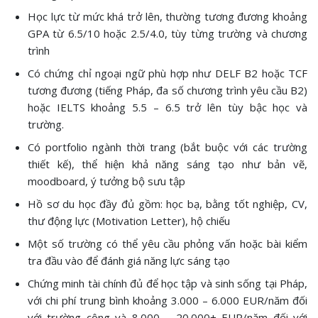
Học lực từ mức khá trở lên, thường tương đương khoảng
GPA từ 6.5/10 hoặc 2.5/4.0, tùy từng trường và chương
trình
Có chứng chỉ ngoại ngữ phù hợp như DELF B2 hoặc TCF
tương đương (tiếng Pháp, đa số chương trình yêu cầu B2)
hoặc IELTS khoảng 5.5 – 6.5 trở lên tùy bậc học và
trường.
Có portfolio ngành thời trang (bắt buộc với các trường
thiết kế), thể hiện khả năng sáng tạo như bản vẽ,
moodboard, ý tưởng bộ sưu tập
Hồ sơ du học đầy đủ gồm: học bạ, bằng tốt nghiệp, CV,
thư động lực (Motivation Letter), hộ chiếu
Một số trường có thể yêu cầu phỏng vấn hoặc bài kiểm
tra đầu vào để đánh giá năng lực sáng tạo
Chứng minh tài chính đủ để học tập và sinh sống tại Pháp,
với chi phí trung bình khoảng 3.000 – 6.000 EUR/năm đối
với trường công và 8.000 – 20.000+ EUR/năm đối với