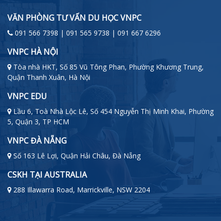
VĂN PHÒNG TƯ VẤN DU HỌC VNPC
091 566 7398 | 091 565 9738 | 091 667 6296
VNPC HÀ NỘI
Tòa nhà HKT, Số 85 Vũ Tông Phan, Phường Khương Trung,
Quận Thanh Xuân, Hà Nội
VNPC EDU
Lầu 6, Toà Nhà Lộc Lê, Số 454 Nguyễn Thị Minh Khai, Phường
5, Quận 3, TP HCM
VNPC ĐÀ NẴNG
Số 163 Lê Lợi, Quận Hải Châu, Đà Nẵng
CSKH TẠI AUSTRALIA
288 Illawarra Road, Marrickville, NSW 2204