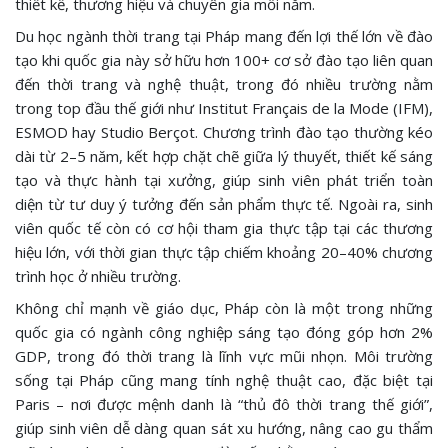
thiết kế, thương hiệu và chuyên gia mỗi năm.
Du học ngành thời trang tại Pháp mang đến lợi thế lớn về đào
tạo khi quốc gia này sở hữu hơn 100+ cơ sở đào tạo liên quan
đến thời trang và nghệ thuật, trong đó nhiều trường nằm
trong top đầu thế giới như Institut Français de la Mode (IFM),
ESMOD hay Studio Berçot. Chương trình đào tạo thường kéo
dài từ 2–5 năm, kết hợp chặt chẽ giữa lý thuyết, thiết kế sáng
tạo và thực hành tại xưởng, giúp sinh viên phát triển toàn
diện từ tư duy ý tưởng đến sản phẩm thực tế. Ngoài ra, sinh
viên quốc tế còn có cơ hội tham gia thực tập tại các thương
hiệu lớn, với thời gian thực tập chiếm khoảng 20–40% chương
trình học ở nhiều trường.
Không chỉ mạnh về giáo dục, Pháp còn là một trong những
quốc gia có ngành công nghiệp sáng tạo đóng góp hơn 2%
GDP, trong đó thời trang là lĩnh vực mũi nhọn. Môi trường
sống tại Pháp cũng mang tính nghệ thuật cao, đặc biệt tại
Paris – nơi được mệnh danh là “thủ đô thời trang thế giới”,
giúp sinh viên dễ dàng quan sát xu hướng, nâng cao gu thẩm