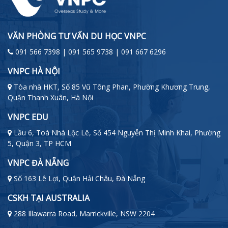
VĂN PHÒNG TƯ VẤN DU HỌC VNPC
091 566 7398 | 091 565 9738 | 091 667 6296
VNPC HÀ NỘI
Tòa nhà HKT, Số 85 Vũ Tông Phan, Phường Khương Trung,
Quận Thanh Xuân, Hà Nội
VNPC EDU
Lầu 6, Toà Nhà Lộc Lê, Số 454 Nguyễn Thị Minh Khai, Phường
5, Quận 3, TP HCM
VNPC ĐÀ NẴNG
Số 163 Lê Lợi, Quận Hải Châu, Đà Nẵng
CSKH TẠI AUSTRALIA
288 Illawarra Road, Marrickville, NSW 2204