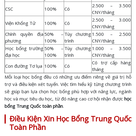
2.500 – 3.500
CSC
100%
Có
CNY/tháng
2.500 – 3.000
Viện Khổng Tử
100%
Có
CNY/tháng
Chính quyền địa
50% –
Tùy chương
1.500 – 2.500
phương
100%
trình
CNY/tháng
Học bổng trường
50% –
Tùy chương
1.000 – 3.500
đại học
100%
trình
CNY/tháng
Có trợ cấp hàng
Con đường Tơ lụa
100%
Có
tháng
Mỗi loại học bổng đều có những ưu điểm riêng về giá trị hỗ
trợ và điều kiện xét tuyển. Việc tìm hiểu kỹ từng chương trình
sẽ giúp bạn lựa chọn học bổng phù hợp với năng lực, ngành
học và mục tiêu du học, từ đó nâng cao cơ hội nhận được
học
bổng Trung Quốc toàn phần
.
Điều Kiện Xin Học Bổng Trung Quốc
Toàn Phần