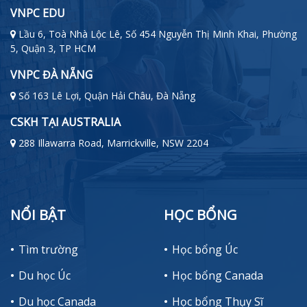
VNPC EDU
Lầu 6, Toà Nhà Lộc Lê, Số 454 Nguyễn Thị Minh Khai, Phường
5, Quận 3, TP HCM
VNPC ĐÀ NẴNG
Số 163 Lê Lợi, Quận Hải Châu, Đà Nẵng
CSKH TẠI AUSTRALIA
288 Illawarra Road, Marrickville, NSW 2204
NỔI BẬT
HỌC BỔNG
Tìm trường
Học bổng Úc
Du học Úc
Học bổng Canada
Du học Canada
Học bổng Thụy Sĩ