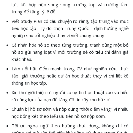
lực, kết hợp nộp song song trường top và trường tầm
trung để tăng tỷ lệ đỗ.
Viết Study Plan có câu chuyện rõ ràng, tập trung vào mục
tiêu học tập – lý do chọn Trung Quốc – định hướng nghề
nghiệp sau tốt nghiệp thay vì viết chung chung.
Cá nhân hóa hồ sơ theo từng trường, tránh dùng một bộ
hồ sơ gửi hàng loạt vì mỗi trường sẽ có tiêu chí đánh giá
khác nhau.
Làm nổi bật điểm mạnh trong CV như nghiên cứu, thực
tập, giải thưởng hoặc dự án học thuật thay vì chỉ liệt kê
thông tin học tập.
Xin thư giới thiệu từ người có uy tín học thuật cao và hiểu
rõ năng lực của bạn để tăng độ tin cậy cho hồ sơ.
Chuẩn bị hồ sơ sớm và nộp đúng “thời điểm vàng” vì nhiều
học bổng xét theo kiểu ưu tiên hồ sơ nộp sớm.
Tối ưu ngoại ngữ theo hướng thực dụng, không chỉ có
chứng chỉ mà cần thể hiện khả năng sử dụng trong Study