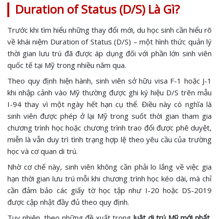
Duration of Status (D/S) Là Gì?
Trước khi tìm hiểu những thay đổi mới, du học sinh cần hiểu rõ
về khái niệm Duration of Status (D/S) – một hình thức quản lý
thời gian lưu trú đã được áp dụng đối với phần lớn sinh viên
quốc tế tại Mỹ trong nhiều năm qua.
Theo quy định hiện hành, sinh viên sở hữu visa F-1 hoặc J-1
khi nhập cảnh vào Mỹ thường được ghi ký hiệu D/S trên mẫu
I-94 thay vì một ngày hết hạn cụ thể. Điều này có nghĩa là
sinh viên được phép ở lại Mỹ trong suốt thời gian tham gia
chương trình học hoặc chương trình trao đổi được phê duyệt,
miễn là vẫn duy trì tình trạng hợp lệ theo yêu cầu của trường
học và cơ quan di trú.
Nhờ cơ chế này, sinh viên không cần phải lo lắng về việc gia
hạn thời gian lưu trú mỗi khi chương trình học kéo dài, mà chỉ
cần đảm bảo các giấy tờ học tập như I-20 hoặc DS-2019
được cập nhật đầy đủ theo quy định.
Tuy nhiên, theo những đề xuất trong
luật di trú Mỹ mới nhất
,