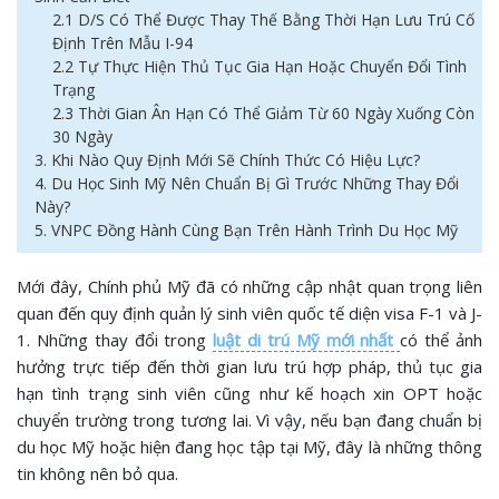
2.1 D/S Có Thể Được Thay Thế Bằng Thời Hạn Lưu Trú Cố
Định Trên Mẫu I-94
2.2 Tự Thực Hiện Thủ Tục Gia Hạn Hoặc Chuyển Đổi Tình
Trạng
2.3 Thời Gian Ân Hạn Có Thể Giảm Từ 60 Ngày Xuống Còn
30 Ngày
3. Khi Nào Quy Định Mới Sẽ Chính Thức Có Hiệu Lực?
4. Du Học Sinh Mỹ Nên Chuẩn Bị Gì Trước Những Thay Đổi
Này?
5. VNPC Đồng Hành Cùng Bạn Trên Hành Trình Du Học Mỹ
Mới đây, Chính phủ Mỹ đã có những cập nhật quan trọng liên
quan đến quy định quản lý sinh viên quốc tế diện visa F-1 và J-
1. Những thay đổi trong
luật di trú Mỹ mới nhất
có thể ảnh
hưởng trực tiếp đến thời gian lưu trú hợp pháp, thủ tục gia
hạn tình trạng sinh viên cũng như kế hoạch xin OPT hoặc
chuyển trường trong tương lai. Vì vậy, nếu bạn đang chuẩn bị
du học Mỹ hoặc hiện đang học tập tại Mỹ, đây là những thông
tin không nên bỏ qua.