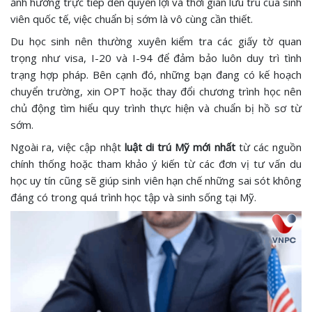
ảnh hưởng trực tiếp đến quyền lợi và thời gian lưu trú của sinh
viên quốc tế, việc chuẩn bị sớm là vô cùng cần thiết.
Du học sinh nên thường xuyên kiểm tra các giấy tờ quan
trọng như visa, I-20 và I-94 để đảm bảo luôn duy trì tình
trạng hợp pháp. Bên cạnh đó, những bạn đang có kế hoạch
chuyển trường, xin OPT hoặc thay đổi chương trình học nên
chủ động tìm hiểu quy trình thực hiện và chuẩn bị hồ sơ từ
sớm.
Ngoài ra, việc cập nhật
luật di trú Mỹ mới nhất
từ các nguồn
chính thống hoặc tham khảo ý kiến từ các đơn vị tư vấn du
học uy tín cũng sẽ giúp sinh viên hạn chế những sai sót không
đáng có trong quá trình học tập và sinh sống tại Mỹ.