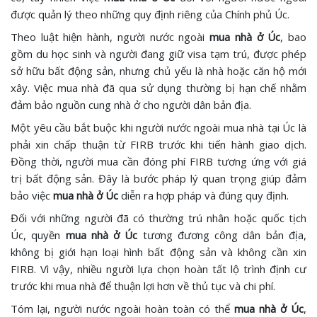
được quản lý theo những quy định riêng của Chính phủ Úc.
Theo luật hiện hành, người nước ngoài
mua nhà ở Úc
, bao
gồm du học sinh và người đang giữ visa tạm trú, được phép
sở hữu bất động sản, nhưng chủ yếu là nhà hoặc căn hộ mới
xây. Việc mua nhà đã qua sử dụng thường bị hạn chế nhằm
đảm bảo nguồn cung nhà ở cho người dân bản địa.
Một yêu cầu bắt buộc khi người nước ngoài mua nhà tại Úc là
phải xin chấp thuận từ FIRB trước khi tiến hành giao dịch.
Đồng thời, người mua cần đóng phí FIRB tương ứng với giá
trị bất động sản. Đây là bước pháp lý quan trọng giúp đảm
bảo việc
mua nhà ở Úc
diễn ra hợp pháp và đúng quy định.
Đối với những người đã có thường trú nhân hoặc quốc tịch
Úc, quyền
mua nhà ở Úc
tương đương công dân bản địa,
không bị giới hạn loại hình bất động sản và không cần xin
FIRB. Vì vậy, nhiều người lựa chọn hoàn tất lộ trình định cư
trước khi mua nhà để thuận lợi hơn về thủ tục và chi phí.
Tóm lại, người nước ngoài hoàn toàn có thể
mua nhà ở Úc
,