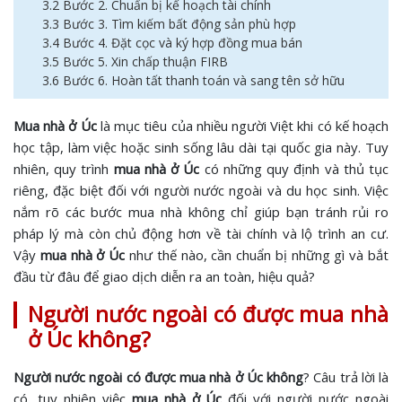
3.2 Bước 2. Chuẩn bị kế hoạch tài chính
3.3 Bước 3. Tìm kiếm bất động sản phù hợp
3.4 Bước 4. Đặt cọc và ký hợp đồng mua bán
3.5 Bước 5. Xin chấp thuận FIRB
3.6 Bước 6. Hoàn tất thanh toán và sang tên sở hữu
Mua nhà ở Úc
là mục tiêu của nhiều người Việt khi có kế hoạch
học tập, làm việc hoặc sinh sống lâu dài tại quốc gia này. Tuy
nhiên, quy trình
mua nhà ở Úc
có những quy định và thủ tục
riêng, đặc biệt đối với người nước ngoài và du học sinh. Việc
nắm rõ các bước mua nhà không chỉ giúp bạn tránh rủi ro
pháp lý mà còn chủ động hơn về tài chính và lộ trình an cư.
Vậy
mua nhà ở Úc
như thế nào, cần chuẩn bị những gì và bắt
đầu từ đâu để giao dịch diễn ra an toàn, hiệu quả?
Người nước ngoài có được mua nhà
ở Úc không?
Người nước ngoài có được mua nhà ở Úc không
? Câu trả lời là
có, tuy nhiên việc
mua nhà ở Úc
đối với người nước ngoài