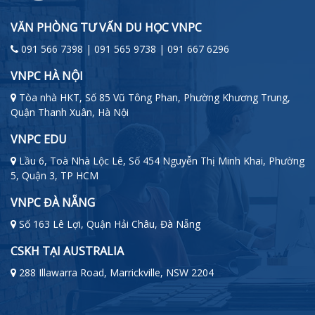
VĂN PHÒNG TƯ VẤN DU HỌC VNPC
091 566 7398 | 091 565 9738 | 091 667 6296
VNPC HÀ NỘI
Tòa nhà HKT, Số 85 Vũ Tông Phan, Phường Khương Trung,
Quận Thanh Xuân, Hà Nội
VNPC EDU
Lầu 6, Toà Nhà Lộc Lê, Số 454 Nguyễn Thị Minh Khai, Phường
5, Quận 3, TP HCM
VNPC ĐÀ NẴNG
Số 163 Lê Lợi, Quận Hải Châu, Đà Nẵng
CSKH TẠI AUSTRALIA
288 Illawarra Road, Marrickville, NSW 2204