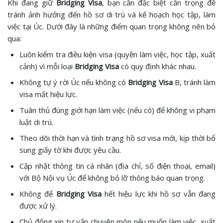
Khi đang giữ
Bridging Visa
, bạn cần đặc biệt cẩn trọng để
tránh ảnh hưởng đến hồ sơ di trú và kế hoạch học tập, làm
việc tại Úc. Dưới đây là những điểm quan trọng không nên bỏ
qua:
Luôn kiểm tra điều kiện visa (quyền làm việc, học tập, xuất
cảnh) vì mỗi loại
Bridging Visa
có quy định khác nhau.
Không tự ý rời Úc nếu không có
Bridging Visa
B, tránh làm
visa mất hiệu lực.
Tuân thủ đúng giới hạn làm việc (nếu có) để không vi phạm
luật di trú.
Theo dõi thời hạn và tình trạng hồ sơ visa mới, kịp thời bổ
sung giấy tờ khi được yêu cầu.
Cập nhật thông tin cá nhân (địa chỉ, số điện thoại, email)
với Bộ Nội vụ Úc để không bỏ lỡ thông báo quan trọng.
Không để
Bridging Visa
hết hiệu lực khi hồ sơ vẫn đang
được xử lý.
Chủ động xin tư vấn chuyên môn nếu muốn làm việc, xuất