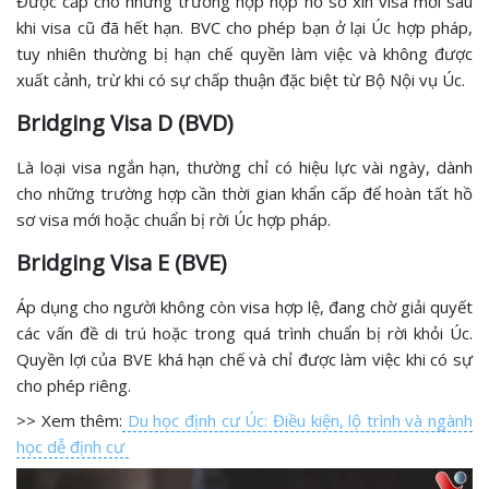
Được cấp cho những trường hợp nộp hồ sơ xin visa mới sau
khi visa cũ đã hết hạn. BVC cho phép bạn ở lại Úc hợp pháp,
tuy nhiên thường bị hạn chế quyền làm việc và không được
xuất cảnh, trừ khi có sự chấp thuận đặc biệt từ Bộ Nội vụ Úc.
Bridging Visa D (BVD)
Là loại visa ngắn hạn, thường chỉ có hiệu lực vài ngày, dành
cho những trường hợp cần thời gian khẩn cấp để hoàn tất hồ
sơ visa mới hoặc chuẩn bị rời Úc hợp pháp.
Bridging Visa E (BVE)
Áp dụng cho người không còn visa hợp lệ, đang chờ giải quyết
các vấn đề di trú hoặc trong quá trình chuẩn bị rời khỏi Úc.
Quyền lợi của BVE khá hạn chế và chỉ được làm việc khi có sự
cho phép riêng.
>> Xem thêm:
Du học định cư Úc: Điều kiện, lộ trình và ngành
học dễ định cư