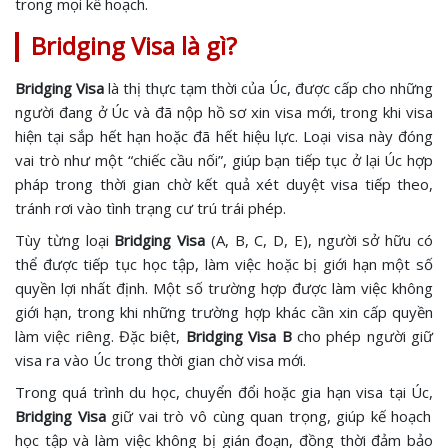
trong mọi kế hoạch.
Bridging Visa là gì?
Bridging Visa
là thị thực tạm thời của Úc, được cấp cho những
người đang ở Úc và đã nộp hồ sơ xin visa mới, trong khi visa
hiện tại sắp hết hạn hoặc đã hết hiệu lực. Loại visa này đóng
vai trò như một “chiếc cầu nối”, giúp bạn tiếp tục ở lại Úc hợp
pháp trong thời gian chờ kết quả xét duyệt visa tiếp theo,
tránh rơi vào tình trạng cư trú trái phép.
Tùy từng loại
Bridging Visa
(A, B, C, D, E), người sở hữu có
thể được tiếp tục học tập, làm việc hoặc bị giới hạn một số
quyền lợi nhất định. Một số trường hợp được làm việc không
giới hạn, trong khi những trường hợp khác cần xin cấp quyền
làm việc riêng. Đặc biệt,
Bridging Visa B
cho phép người giữ
visa ra vào Úc trong thời gian chờ visa mới.
Trong quá trình du học, chuyển đổi hoặc gia hạn visa tại Úc,
Bridging Visa
giữ vai trò vô cùng quan trọng, giúp kế hoạch
học tập và làm việc không bị gián đoạn, đồng thời đảm bảo