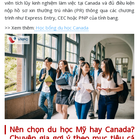
viên tích lũy kinh nghiệm làm việc tại Canada và đủ điều kiện
nộp hồ sơ xin thường trú nhân (PR) thông qua các chương
trình như Express Entry, CEC hoặc PNP của tỉnh bang.
>> Xem thêm:
Học bổng du học Canada
Nên chọn du học Mỹ hay Canada?
Chuyên gia gợi ý theo mục tiêu cá