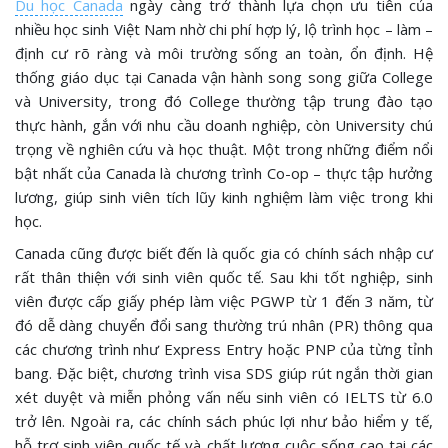
Du học Canada
ngày càng trở thành lựa chọn ưu tiên của
nhiều học sinh Việt Nam nhờ chi phí hợp lý, lộ trình học – làm –
định cư rõ ràng và môi trường sống an toàn, ổn định. Hệ
thống giáo dục tại Canada vận hành song song giữa College
và University, trong đó College thường tập trung đào tạo
thực hành, gắn với nhu cầu doanh nghiệp, còn University chú
trọng về nghiên cứu và học thuật. Một trong những điểm nổi
bật nhất của Canada là chương trình Co-op – thực tập hưởng
lương, giúp sinh viên tích lũy kinh nghiệm làm việc trong khi
học.
Canada cũng được biết đến là quốc gia có chính sách nhập cư
rất thân thiện với sinh viên quốc tế. Sau khi tốt nghiệp, sinh
viên được cấp giấy phép làm việc PGWP từ 1 đến 3 năm, từ
đó dễ dàng chuyển đổi sang thường trú nhân (PR) thông qua
các chương trình như Express Entry hoặc PNP của từng tỉnh
bang. Đặc biệt, chương trình visa SDS giúp rút ngắn thời gian
xét duyệt và miễn phỏng vấn nếu sinh viên có IELTS từ 6.0
trở lên. Ngoài ra, các chính sách phúc lợi như bảo hiểm y tế,
hỗ trợ sinh viên quốc tế và chất lượng cuộc sống cao tại các