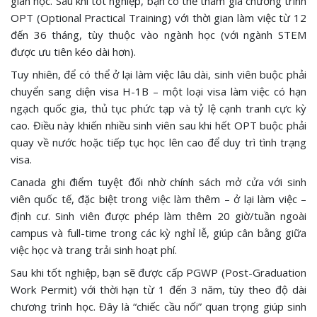
gian học. Sau khi tốt nghiệp, bạn có thể tham gia chương trình
OPT (Optional Practical Training) với thời gian làm việc từ 12
đến 36 tháng, tùy thuộc vào ngành học (với ngành STEM
được ưu tiên kéo dài hơn).
Tuy nhiên, để có thể ở lại làm việc lâu dài, sinh viên buộc phải
chuyển sang diện visa H-1B – một loại visa làm việc có hạn
ngạch quốc gia, thủ tục phức tạp và tỷ lệ cạnh tranh cực kỳ
cao. Điều này khiến nhiều sinh viên sau khi hết OPT buộc phải
quay về nước hoặc tiếp tục học lên cao để duy trì tình trạng
visa.
Canada ghi điểm tuyệt đối nhờ chính sách mở cửa với sinh
viên quốc tế, đặc biệt trong việc làm thêm – ở lại làm việc –
định cư. Sinh viên được phép làm thêm 20 giờ/tuần ngoài
campus và full-time trong các kỳ nghỉ lễ, giúp cân bằng giữa
việc học và trang trải sinh hoạt phí.
Sau khi tốt nghiệp, bạn sẽ được cấp PGWP (Post-Graduation
Work Permit) với thời hạn từ 1 đến 3 năm, tùy theo độ dài
chương trình học. Đây là “chiếc cầu nối” quan trọng giúp sinh