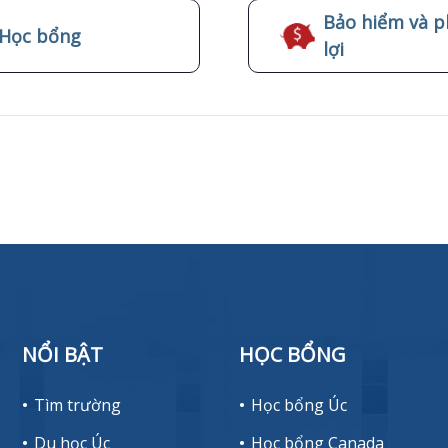
Bảo hiểm và p
Học bổng
lợi
NỔI BẬT
HỌC BỔNG
Tìm trường
Học bổng Úc
Du học Úc
Học bổng Canada