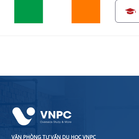
VĂN PHÒNG TƯ VẤN DU HỌC VNPC