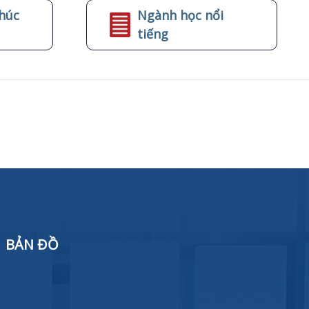
húc
Ngành học nổi
tiếng
BẢN ĐỒ