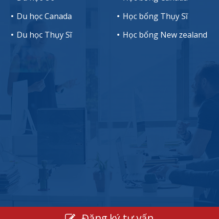
Du học Canada
Học bổng Thụy Sĩ
Du học Thụy Sĩ
Học bổng New zealand
Đăng ký tư vấn