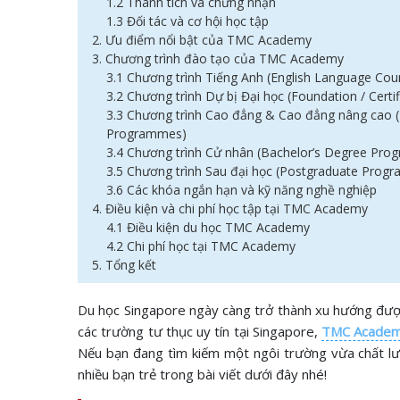
1.2 Thành tích và chứng nhận
1.3 Đối tác và cơ hội học tập
2. Ưu điểm nổi bật của TMC Academy
3. Chương trình đào tạo của TMC Academy
3.1 Chương trình Tiếng Anh (English Language Cou
3.2 Chương trình Dự bị Đại học (Foundation / Cert
3.3 Chương trình Cao đẳng & Cao đẳng nâng cao 
Programmes)
3.4 Chương trình Cử nhân (Bachelor’s Degree Pr
3.5 Chương trình Sau đại học (Postgraduate Prog
3.6 Các khóa ngắn hạn và kỹ năng nghề nghiệp
4. Điều kiện và chi phí học tập tại TMC Academy
4.1 Điều kiện du học TMC Academy
4.2 Chi phí học tại TMC Academy
5. Tổng kết
Du học Singapore ngày càng trở thành xu hướng được n
các trường tư thục uy tín tại Singapore,
TMC Acade
Nếu bạn đang tìm kiếm một ngôi trường vừa chất lượ
nhiều bạn trẻ trong bài viết dưới đây nhé!