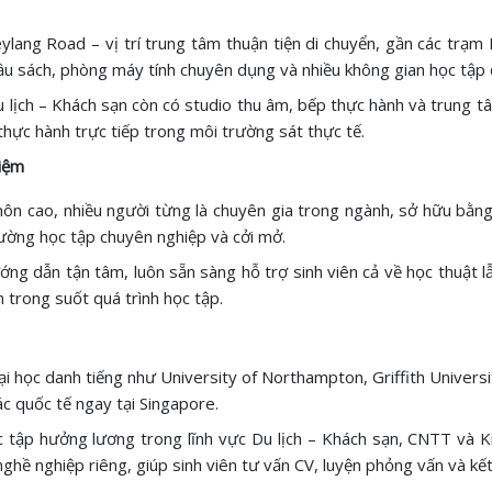
ylang Road – vị trí trung tâm thuận tiện di chuyển, gần các trạ
ầu sách, phòng máy tính chuyên dụng và nhiều không gian học tập 
 lịch – Khách sạn còn có studio thu âm, bếp thực hành và trung 
 thực hành trực tiếp trong môi trường sát thực tế.
hiệm
ôn cao, nhiều người từng là chuyên gia trong ngành, sở hữu bằng c
rường học tập chuyên nghiệp và cởi mở.
ng dẫn tận tâm, luôn sẵn sàng hỗ trợ sinh viên cả về học thuật lẫ
 trong suốt quá trình học tập.
i học danh tiếng như University of Northampton, Griffith Universit
ác quốc tế ngay tại Singapore.
c tập hưởng lương trong lĩnh vực Du lịch – Khách sạn, CNTT và Kin
nghề nghiệp riêng, giúp sinh viên tư vấn CV, luyện phỏng vấn và kế