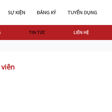
SỰ KIỆN
ĐĂNG KÝ
TUYỂN DỤNG
G
TIN TỨC
LIÊN HỆ
 viên