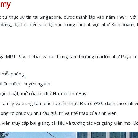
demy
c tư thục uy tín tại Singapore, được thành lập vào năm 1981. V
 đẳng, đại học đến sau đại học trong các lĩnh vực như Kinh doanh,
ga MRT Paya Lebar và các trung tâm thương mại lớn như Paya Leba
n mỗi phòng.
 phần mềm chuyên ngành.
 học thuật, mở cửa từ thứ Hai đến thứ Bảy.
 tâm lý và trung tâm đào tạo ẩm thực Bistro @39 dành cho sinh vi
ng rổ phục vụ nhu cầu giải trí và thể thao của sinh viên.
ên truy cập bài giảng, tài liệu và tương tác với giảng viên mọi lúc