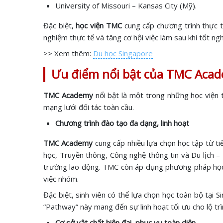
University of Missouri – Kansas City (Mỹ).
Đặc biệt,
học viện TMC
cung cấp chương trình thực t
nghiệm thực tế và tăng cơ hội việc làm sau khi tốt ngh
>> Xem thêm:
Du học Singapore
Ưu điểm nổi bật của TMC Aca
TMC Academy
nổi bật là một trong những học viện t
mạng lưới đối tác toàn cầu.
Chương trình đào tạo đa dạng, linh hoạt
TMC Academy
cung cấp nhiều lựa chọn học tập từ ti
học, Truyền thông, Công nghệ thông tin và Du lịch 
trường lao động. TMC còn áp dụng phương pháp học tậ
việc nhóm.
Đặc biệt, sinh viên có thể lựa chọn học toàn bộ tại 
“Pathway” này mang đến sự linh hoạt tối ưu cho lộ trìn
Cơ sở vật chất hiện đại, phục vụ toàn diện