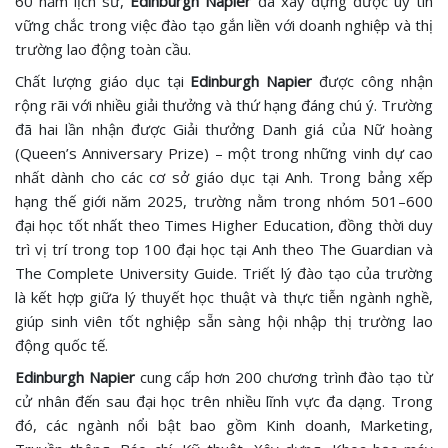
60 năm lịch sử,
Edinburgh Napier
đã xây dựng được uy tín
vững chắc trong việc đào tạo gắn liền với doanh nghiệp và thị
trường lao động toàn cầu.
Chất lượng giáo dục tại
Edinburgh Napier
được công nhận
rộng rãi với nhiều giải thưởng và thứ hạng đáng chú ý. Trường
đã hai lần nhận được Giải thưởng Danh giá của Nữ hoàng
(Queen’s Anniversary Prize) – một trong những vinh dự cao
nhất dành cho các cơ sở giáo dục tại Anh. Trong bảng xếp
hạng thế giới năm 2025, trường nằm trong nhóm 501–600
đại học tốt nhất theo Times Higher Education, đồng thời duy
trì vị trí trong top 100 đại học tại Anh theo The Guardian và
The Complete University Guide. Triết lý đào tạo của trường
là kết hợp giữa lý thuyết học thuật và thực tiễn ngành nghề,
giúp sinh viên tốt nghiệp sẵn sàng hội nhập thị trường lao
động quốc tế.
Edinburgh Napier
cung cấp hơn 200 chương trình đào tạo từ
cử nhân đến sau đại học trên nhiều lĩnh vực đa dạng. Trong
đó, các ngành nổi bật bao gồm Kinh doanh, Marketing,