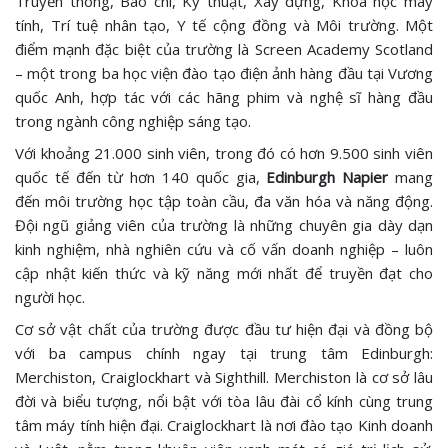
Truyền thông, Báo chí, Kỹ thuật, Xây dựng, Khoa học máy
tính, Trí tuệ nhân tạo, Y tế cộng đồng và Môi trường. Một
điểm mạnh đặc biệt của trường là Screen Academy Scotland
– một trong ba học viện đào tạo điện ảnh hàng đầu tại Vương
quốc Anh, hợp tác với các hãng phim và nghệ sĩ hàng đầu
trong ngành công nghiệp sáng tạo.
Với khoảng 21.000 sinh viên, trong đó có hơn 9.500 sinh viên
quốc tế đến từ hơn 140 quốc gia,
Edinburgh Napier
mang
đến môi trường học tập toàn cầu, đa văn hóa và năng động.
Đội ngũ giảng viên của trường là những chuyên gia dày dạn
kinh nghiệm, nhà nghiên cứu và cố vấn doanh nghiệp – luôn
cập nhật kiến thức và kỹ năng mới nhất để truyền đạt cho
người học.
Cơ sở vật chất của trường được đầu tư hiện đại và đồng bộ
với ba campus chính ngay tại trung tâm Edinburgh:
Merchiston, Craiglockhart và Sighthill. Merchiston là cơ sở lâu
đời và biểu tượng, nổi bật với tòa lâu đài cổ kính cùng trung
tâm máy tính hiện đại. Craiglockhart là nơi đào tạo Kinh doanh