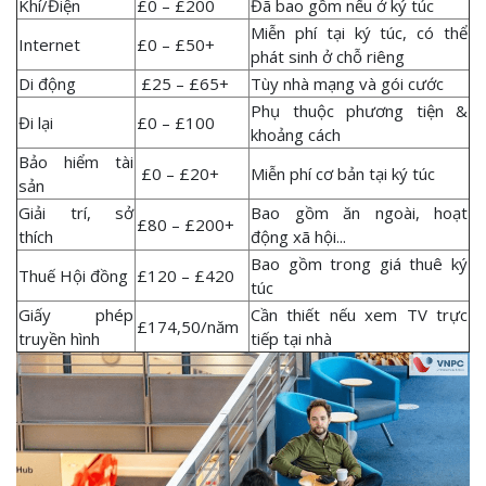
Khí/Điện
£0 – £200
Đã bao gồm nếu ở ký túc
Miễn phí tại ký túc, có thể
Internet
£0 – £50+
phát sinh ở chỗ riêng
Di động
£25 – £65+
Tùy nhà mạng và gói cước
Phụ thuộc phương tiện &
Đi lại
£0 – £100
khoảng cách
Bảo hiểm tài
£0 – £20+
Miễn phí cơ bản tại ký túc
sản
Giải trí, sở
Bao gồm ăn ngoài, hoạt
£80 – £200+
thích
động xã hội...
Bao gồm trong giá thuê ký
Thuế Hội đồng
£120 – £420
túc
Giấy phép
Cần thiết nếu xem TV trực
£174,50/năm
truyền hình
tiếp tại nhà