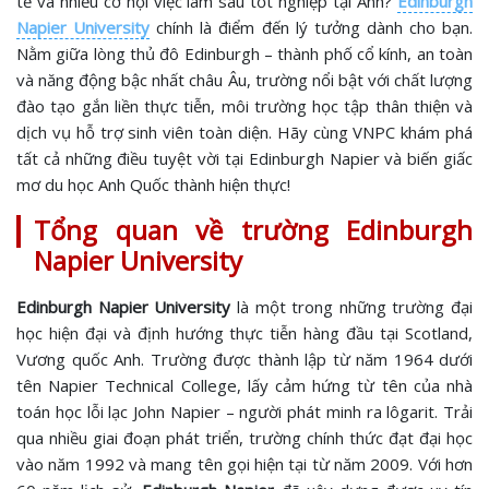
tế và nhiều cơ hội việc làm sau tốt nghiệp tại Anh?
Edinburgh
Napier University
chính là điểm đến lý tưởng dành cho bạn.
Nằm giữa lòng thủ đô Edinburgh – thành phố cổ kính, an toàn
và năng động bậc nhất châu Âu, trường nổi bật với chất lượng
đào tạo gắn liền thực tiễn, môi trường học tập thân thiện và
dịch vụ hỗ trợ sinh viên toàn diện. Hãy cùng VNPC khám phá
tất cả những điều tuyệt vời tại Edinburgh Napier và biến giấc
mơ du học Anh Quốc thành hiện thực!
Tổng quan về trường Edinburgh
Napier University
Edinburgh Napier University
là một trong những trường đại
học hiện đại và định hướng thực tiễn hàng đầu tại Scotland,
Vương quốc Anh. Trường được thành lập từ năm 1964 dưới
tên Napier Technical College, lấy cảm hứng từ tên của nhà
toán học lỗi lạc John Napier – người phát minh ra lôgarit. Trải
qua nhiều giai đoạn phát triển, trường chính thức đạt đại học
vào năm 1992 và mang tên gọi hiện tại từ năm 2009. Với hơn