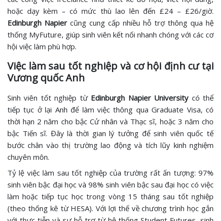
hoặc dạy kèm – có mức thù lao lên đến £24 – £26/giờ.
Edinburgh Napier
cũng cung cấp nhiều hỗ trợ thông qua hệ
thống MyFuture, giúp sinh viên kết nối nhanh chóng với các cơ
hội việc làm phù hợp.
Việc làm sau tốt nghiệp và cơ hội định cư tại
Vương quốc Anh
Sinh viên tốt nghiệp từ
Edinburgh Napier University
có thể
tiếp tục ở lại Anh để làm việc thông qua Graduate Visa, có
thời hạn 2 năm cho bậc Cử nhân và Thạc sĩ, hoặc 3 năm cho
bậc Tiến sĩ. Đây là thời gian lý tưởng để sinh viên quốc tế
bước chân vào thị trường lao động và tích lũy kinh nghiệm
chuyên môn.
Tỷ lệ việc làm sau tốt nghiệp của trường rất ấn tượng: 97%
sinh viên bậc đại học và 98% sinh viên bậc sau đại học có việc
làm hoặc tiếp tục học trong vòng 15 tháng sau tốt nghiệp
(theo thống kê từ HESA). Với lợi thế về chương trình học gắn
với thực tiễn và sự hỗ trợ từ hệ thống Student Futures, sinh