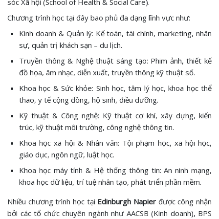
sóc Xã hội (School of Health & Social Care).
Chương trình học tại đây bao phủ đa dạng lĩnh vực như:
Kinh doanh & Quản lý: Kế toán, tài chính, marketing, nhân
sự, quản trị khách sạn – du lịch.
Truyền thông & Nghệ thuật sáng tạo: Phim ảnh, thiết kế
đồ họa, âm nhạc, diễn xuất, truyền thông kỹ thuật số.
Khoa học & Sức khỏe: Sinh học, tâm lý học, khoa học thể
thao, y tế cộng đồng, hộ sinh, điều dưỡng.
Kỹ thuật & Công nghệ: Kỹ thuật cơ khí, xây dựng, kiến
trúc, kỹ thuật môi trường, công nghệ thông tin.
Khoa học xã hội & Nhân văn: Tội phạm học, xã hội học,
giáo dục, ngôn ngữ, luật học.
Khoa học máy tính & Hệ thống thông tin: An ninh mạng,
khoa học dữ liệu, trí tuệ nhân tạo, phát triển phần mềm.
Nhiều chương trình học tại
Edinburgh Napier
được công nhận
bởi các tổ chức chuyên ngành như AACSB (Kinh doanh), BPS