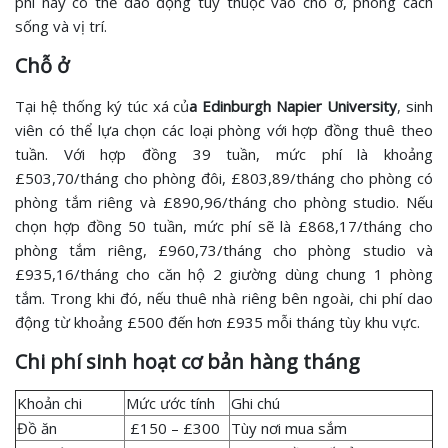
phí này có thể dao động tùy thuộc vào chỗ ở, phong cách
sống và vị trí.
Chỗ ở
Tại hệ thống ký túc xá củ
a Edinburgh Napier University
, sinh
viên có thể lựa chọn các loại phòng với hợp đồng thuê theo
tuần. Với hợp đồng 39 tuần, mức phí là khoảng
£503,70/tháng cho phòng đôi, £803,89/tháng cho phòng có
phòng tắm riêng và £890,96/tháng cho phòng studio. Nếu
chọn hợp đồng 50 tuần, mức phí sẽ là £868,17/tháng cho
phòng tắm riêng, £960,73/tháng cho phòng studio và
£935,16/tháng cho căn hộ 2 giường dùng chung 1 phòng
tắm. Trong khi đó, nếu thuê nhà riêng bên ngoài, chi phí dao
động từ khoảng £500 đến hơn £935 mỗi tháng tùy khu vực.
Chi phí sinh hoạt cơ bản hàng tháng
Khoản chi
Mức ước tính
Ghi chú
Đồ ăn
£150 – £300
Tùy nơi mua sắm