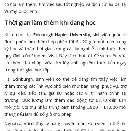
cơ hội làm thêm, tìm việc sau tốt nghiệp và định cư lâu dài tại
Vương quốc Anh.
Thời gian làm thêm khi đang học
Khi du học tại
Edinburgh Napier University
, sinh viên quốc tế
được phép làm thêm hợp pháp tối đa 20 giờ mỗi tuần trong
kỳ học và toàn thời gian trong các kỳ nghỉ lễ chính thức theo
quy định của Student Visa. Đây là cơ hội tốt để sinh viên vừa
có thêm thu nhập, vừa tích lũy kinh nghiệm thực tiễn ngay
trong thời gian học tập.
Tại Edinburgh, sinh viên có thể dễ dàng tìm thấy việc làm
thêm trong các lĩnh vực phổ biến như bán hàng, phục vụ, trợ
lý sự kiện, tiếp tân, gia sư hoặc các vị trí hành chính tại
trường. Mức lương làm thêm dao động từ £7.70 đến £11
mỗi giờ, với thu nhập trung bình khoảng £800 – £1.600 mỗi
tháng nếu làm đủ số giờ cho phép.
Ngoài ra, với những kỹ năng chuyên môn, sinh viên có thể tìm
các công việc freelance như thiết kế đồ họa, viết nội dung,