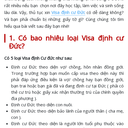
rất nhiều nếu bạn chọn nơi đây học tập, làm việc và sinh sống
lâu dài. Vậy, thủ tục xin
Visa định cư Đức
có dễ dàng không?
Và bạn phải chuẩn bị những giấy tờ gì? Cùng chúng tôi tìm
hiểu qua bài viết sau đây bạn nhé!
1. Có bao nhiêu loại Visa định cư
Đức?
Có 5 loại Visa định Cư đức như sau:
Định cư Đức theo diện vợ/ chồng, hôn nhân đồng giới.
Trong trường hợp bạn muốn cấp visa theo diện này thì
phải đáp ứng điều kiện là vợ/ chồng hay bạn đồng giới,
bạn trai hoặc bạn gái đã và đang định cư tại Đức ( phải có
thẻ cư trú hoặc giấy xác nhận thường trú của chính quyền
địa phương ).
Định cư Đức theo diện con nuôi.
Định cư Đức theo diện bảo lãnh của người thân ( cha mẹ,
con ).
Định cư Đức theo diện là người lớn tuổi phụ thuộc vào