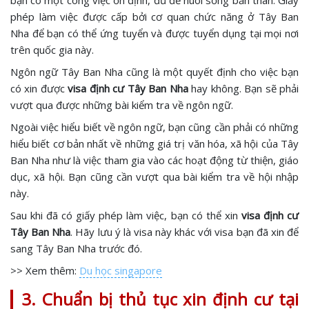
bạn có một công việc ổn định, đủ để nuôi sống bản thân. Giấy
phép làm việc được cấp bởi cơ quan chức năng ở Tây Ban
Nha để bạn có thể ứng tuyển và được tuyển dụng tại mọi nơi
trên quốc gia này.
Ngôn ngữ Tây Ban Nha cũng là một quyết định cho việc bạn
có xin được
visa định cư Tây Ban Nha
hay không. Bạn sẽ phải
vượt qua được những bài kiểm tra về ngôn ngữ.
Ngoài việc hiểu biết về ngôn ngữ, bạn cũng cần phải có những
hiểu biết cơ bản nhất về những giá trị văn hóa, xã hội của Tây
Ban Nha như là việc tham gia vào các hoạt động từ thiện, giáo
dục, xã hội. Bạn cũng cần vượt qua bài kiểm tra về hội nhập
này.
Sau khi đã có giấy phép làm việc, bạn có thể xin
visa định cư
Tây Ban Nha
. Hãy lưu ý là visa này khác với visa bạn đã xin để
sang Tây Ban Nha trước đó.
>> Xem thêm:
Du học singapore
3. Chuẩn bị thủ tục xin định cư tại