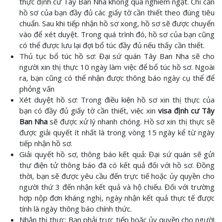
thực định cư Tây Ban Nha không quá nghiêm ngặt. Chỉ cần
hồ sơ của bạn đầy đủ các giấy tờ cần thiết theo đúng tiêu
chuẩn. Sau khi tiếp nhận hồ sơ xong, hồ sơ sẽ được chuyển
vào để xét duyệt. Trong quá trình đó, hồ sơ của bạn cũng
có thể được lưu lại đợi bổ túc đầy đủ nếu thấy cần thiết.
Thủ tục bổ túc hồ sơ: Đại sứ quán Tây Ban Nha sẽ cho
người xin thị thực 10 ngày làm việc để bổ túc hồ sơ. Ngoài
ra, bạn cũng có thể nhận được thông báo ngày cụ thể để
phỏng vấn
Xét duyệt hồ sơ: Trong điều kiện hồ sơ xin thị thực của
bạn có đầy đủ giấy tờ cần thiết, việc xin
visa định cư Tây
Ban Nha
sẽ được xử lý nhanh chóng. Hồ sơ xin thị thực sẽ
được giải quyết ít nhất là trong vòng 15 ngày kể từ ngày
tiếp nhận hồ sơ.
Giải quyết hồ sơ, thông báo kết quả: Đại sứ quán sẽ gửi
thư điện tử thông báo đã có kết quả đối với hồ sơ. Đồng
thời, bạn sẽ được yêu cầu đến trực tiế hoặc ủy quyền cho
người thứ 3 đến nhận kết quả và hộ chiếu. Đối với trường
hợp nộp đơn kháng nghị, ngày nhận kết quả thực tế được
tính là ngày thông báo chính thức.
Nhận thị thực: Bạn phải trực tiếp hoặc ủy quyền cho người