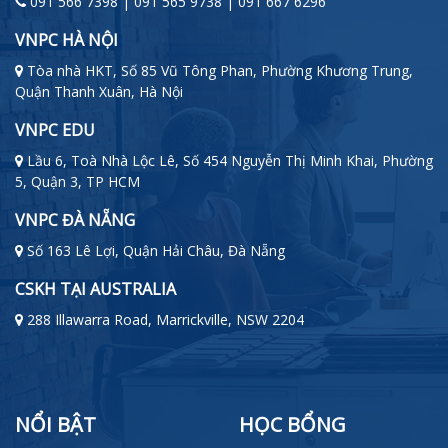
091 566 7398 | 091 565 9738 | 091 667 6296
VNPC HÀ NỘI
Tòa nhà HKT, Số 85 Vũ Tông Phan, Phường Khương Trung,
Quận Thanh Xuân, Hà Nội
VNPC EDU
Lầu 6, Toà Nhà Lộc Lê, Số 454 Nguyễn Thị Minh Khai, Phường
5, Quận 3, TP HCM
VNPC ĐÀ NẴNG
Số 163 Lê Lợi, Quận Hải Châu, Đà Nẵng
CSKH TẠI AUSTRALIA
288 Illawarra Road, Marrickville, NSW 2204
NỔI BẬT
HỌC BỔNG