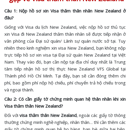
Câu 1: Nộp hồ sơ xin Visa thăm thân nhân New Zealand ở
đâu?
Giống với Visa du lịch New Zealand, việc nộp hồ sơ thủ tục
xin Visa đi New Zealand thăm thân nhân sẽ được tiếp nhận ở
văn phòng của Đại sứ quán/ Lãnh sự quán nước sở tại. Tuy
nhiên theo kinh nghiệm xin visa New Zealand, bạn không nộp
trực tiếp hồ sơ xin visa tại Đại sứ quán New Zealand tại Việt
Nam. Thay vào đó, bạn cần nộp tại địa chỉ duy nhất là Trung
tâm tiếp nhận hồ sơ thị thực New Zealand VFS Global tại
Thành phố Hồ Chí Minh. Tại đây, bạn sẽ cần đóng thêm chi
phí, bao gồm phí nộp hộ chiếu, phí chuyển trả hộ chiếu trong
và ngoại thành.
Câu 2: Có cần giấy tờ chứng minh quan hệ thân nhân khi xin
Visa thăm thân New Zealand?
Đối với
visa thăm thân New Zealand
, ngoài các giấy tờ thông
thường chứng minh nghề nghiệp, nhân thân… thì cần thêm các
giấy tờ chứng minh quan hệ họ hàng, bạn bè giữa hai bên.