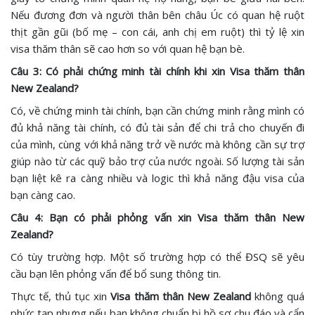
Nếu đương đơn và người thân bên châu Úc có quan hệ ruột
thịt gần gũi (bố mẹ – con cái, anh chị em ruột) thì tỷ lệ xin
visa thăm thân sẽ cao hơn so với quan hệ bạn bè.
Câu 3: Có phải chứng minh tài chính khi xin Visa thăm thân
New Zealand?
Có, về chứng minh tài chính, bạn cần chứng minh rằng mình có
đủ khả năng tài chính, có đủ tài sản để chi trả cho chuyến đi
của mình, cùng với khả năng trở về nước mà không cần sự trợ
giúp nào từ các quỹ bảo trợ của nước ngoài. Số lượng tài sản
bạn liệt kê ra càng nhiều và logic thì khả năng đậu visa của
bạn càng cao.
Câu 4: Bạn có phải phỏng vấn xin Visa thăm thân New
Zealand?
Có tùy trường hợp. Một số trường hợp có thể ĐSQ sẽ yêu
cầu bạn lên phỏng vấn để bổ sung thông tin.
Thực tế, thủ tục xin
Visa thăm thân New Zealand
không quá
phức tạp nhưng nếu bạn không chuẩn bị hồ sơ chu đáo và cẩn