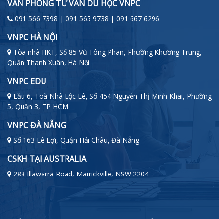
VĂN PHÒNG TƯ VẤN DU HỌC VNPC
091 566 7398 | 091 565 9738 | 091 667 6296
VNPC HÀ NỘI
Tòa nhà HKT, Số 85 Vũ Tông Phan, Phường Khương Trung,
Quận Thanh Xuân, Hà Nội
VNPC EDU
Lầu 6, Toà Nhà Lộc Lê, Số 454 Nguyễn Thị Minh Khai, Phường
5, Quận 3, TP HCM
VNPC ĐÀ NẴNG
Số 163 Lê Lợi, Quận Hải Châu, Đà Nẵng
CSKH TẠI AUSTRALIA
288 Illawarra Road, Marrickville, NSW 2204