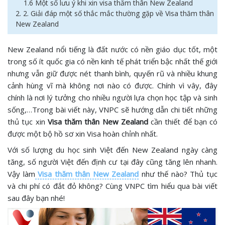
1.6 Một số lưu ý khi xin visa thăm thân New Zealand
2. 2. Giải đáp một số thắc mắc thường gặp về Visa thăm thân
New Zealand
New Zealand nổi tiếng là đất nước có nền giáo dục tốt, một
trong số ít quốc gia có nền kinh tế phát triển bậc nhất thế giới
nhưng vẫn giữ được nét thanh bình, quyến rũ và nhiều khung
cảnh hùng vĩ mà không nơi nào có được. Chính vì vây, đây
chính là nơi lý tưởng cho nhiều người lựa chọn học tập và sinh
sống,…Trong bài viết này, VNPC sẽ hướng dẫn chi tiết những
thủ tục xin
Visa thăm thân New Zealand
cần thiết để bạn có
được một bộ hồ sơ xin Visa hoàn chỉnh nhất.
Với số lượng du học sinh Việt đến New Zealand ngày càng
tăng, số người Việt đến định cư tại đây cũng tăng lên nhanh.
Vậy làm
Visa thăm thân New Zealand
như thế nào? Thủ tục
và chi phí có đắt đỏ không? Cùng VNPC tìm hiểu qua bài viết
sau đây bạn nhé!