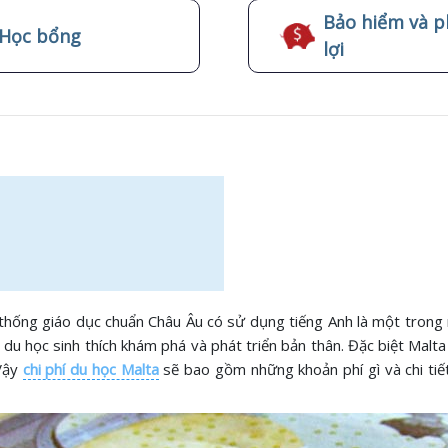
Bảo hiểm và p
Học bổng
lợi
hống giáo dục chuẩn Châu Âu có sử dụng tiếng Anh là một trong nh
c du học sinh thích khám phá và phát triển bản thân. Đặc biệt Malt
 Vậy
chi phí du học Malta
sẽ bao gồm những khoản phí gì và chi tiế