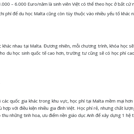
.000 – 6.000 Euro/năm là sinh viên Việt có thể theo học ở bất cứ 
chi phí để du học Malta cũng còn tùy thuộc vào nhiều yếu tố khác 
ọc khác nhau tại Malta. Đương nhiên, mỗi chương trình, khóa học s
ho du học sinh quốc tế cao hơn, trường tư cũng sẽ có học phí ca
m
ới các quốc gia khác trong khu vực, học phí tại Malta mềm mại hơn
hợp với điều kiện nhiều gia đình Việt. Học phí rẻ, nhưng chất lượ
iếp thu những tinh hoa, ưu điểm nền giáo dục Anh để xây dựng 1 hệ