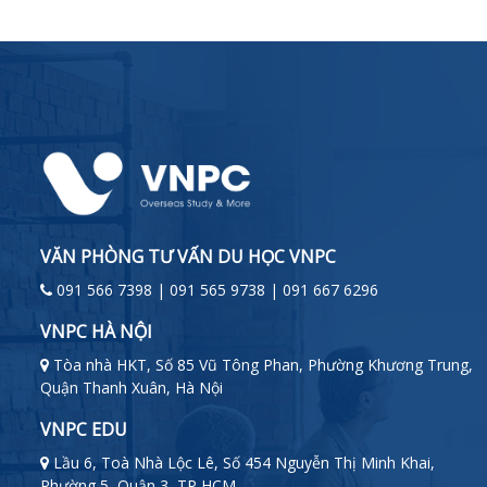
VĂN PHÒNG TƯ VẤN DU HỌC VNPC
091 566 7398 | 091 565 9738 | 091 667 6296
VNPC HÀ NỘI
Tòa nhà HKT, Số 85 Vũ Tông Phan, Phường Khương Trung,
Quận Thanh Xuân, Hà Nội
VNPC EDU
Lầu 6, Toà Nhà Lộc Lê, Số 454 Nguyễn Thị Minh Khai,
Phường 5, Quận 3, TP HCM