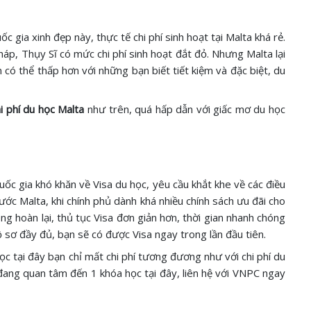
c gia xinh đẹp này, thực tế chi phí sinh hoạt tại Malta khá rẻ.
háp, Thụy Sĩ có mức chi phí sinh hoạt đắt đỏ. Nhưng Malta lại
n có thể thấp hơn với những bạn biết tiết kiệm và đặc biệt, du
hi phí du học Malta
như trên, quá hấp dẫn với giấc mơ du học
uốc gia khó khăn về Visa du học, yêu cầu khắt khe về các điều
ước Malta, khi chính phủ dành khá nhiều chính sách ưu đãi cho
ng hoàn lại, thủ tục Visa đơn giản hơn, thời gian nhanh chóng
hồ sơ đầy đủ, bạn sẽ có được Visa ngay trong lần đầu tiên.
ọc tại đây bạn chỉ mất chi phí tương đương như với chi phí du
đang quan tâm đến 1 khóa học tại đây, liên hệ với VNPC ngay