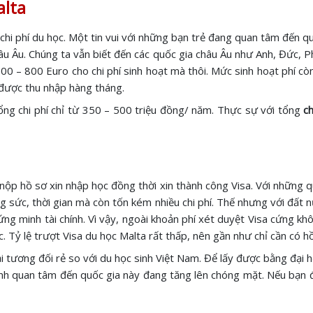
alta
chi phí du học. Một tin vui với những bạn trẻ đang quan tâm đến quố
châu Âu. Chúng ta vẫn biết đến các quốc gia châu Âu như Anh, Đức, P
700 – 800 Euro cho chi phí sinh hoạt mà thôi. Mức sinh hoạt phí cò
được thu nhập hàng tháng.
tổng chi phí chỉ từ 350 – 500 triệu đồng/ năm. Thực sự với tổng
c
nộp hồ sơ xin nhập học đồng thời xin thành công Visa. Với những q
g sức, thời gian mà còn tốn kém nhiều chi phí. Thế nhưng với đất n
ứng minh tài chính. Vì vậy, ngoài khoản phí xét duyệt Visa cứng khô
ạc. Tỷ lệ trượt Visa du học Malta rất thấp, nên gần như chỉ cần có 
i tương đối rẻ so với du học sinh Việt Nam. Để lấy được bằng đại h
sinh quan tâm đến quốc gia này đang tăng lên chóng mặt. Nếu bạn 