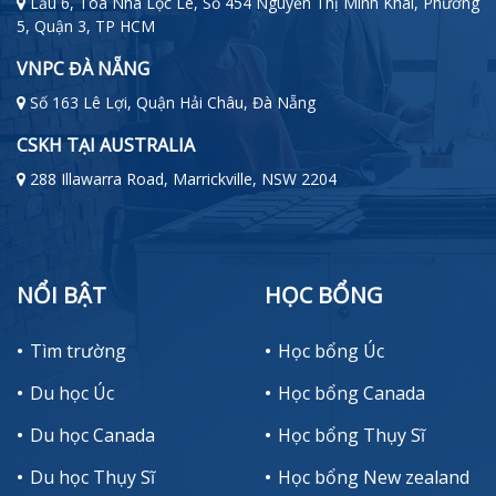
Lầu 6, Toà Nhà Lộc Lê, Số 454 Nguyễn Thị Minh Khai, Phường
5, Quận 3, TP HCM
VNPC ĐÀ NẴNG
Số 163 Lê Lợi, Quận Hải Châu, Đà Nẵng
CSKH TẠI AUSTRALIA
288 Illawarra Road, Marrickville, NSW 2204
NỔI BẬT
HỌC BỔNG
Tìm trường
Học bổng Úc
Du học Úc
Học bổng Canada
Du học Canada
Học bổng Thụy Sĩ
Du học Thụy Sĩ
Học bổng New zealand