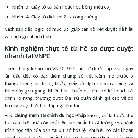
Nhóm 3: Giấy tờ tài sản hoặc học bổng (nếu có).
Nhóm 4: Giấy tờ dịch thuật – công chứng.
Cách sắp xếp logic, có mục lục, giúp cán bộ xét duyệt dễ hiểu
và đánh giá nhanh hơn.
Kinh nghiệm thực tế từ hồ sơ được duyệt
nhanh tại VNPC
Theo thống kê nội bộ VNPC, 95% hồ sơ được cấp visa ngay
lần đầu đều có đặc điểm chung: sổ tiết kiệm mở trước 3
tháng, thông tin trùng khớp, giấy tờ dịch thuật rõ ràng và
trình bày gọn gàng. Nhiều bạn chuẩn bị sớm, có kế hoạch tài
chính rõ ràng, thường được Đại sứ quán đánh giá cao về độ
tin cậy và ý thức học tập nghiêm túc.
Việc
chứng minh tài chính du học Pháp
không chỉ là bước thủ
tục cần thiết mà còn thể hiện sự chuẩn bị kỹ lưỡng cho hành
trình học tập của bạn tại xứ sở hoa lệ. Khi hiểu rõ các khoản
chi phí cần đáp ứng, chuẩn bị hồ sơ đúng quy định và sắp xếp