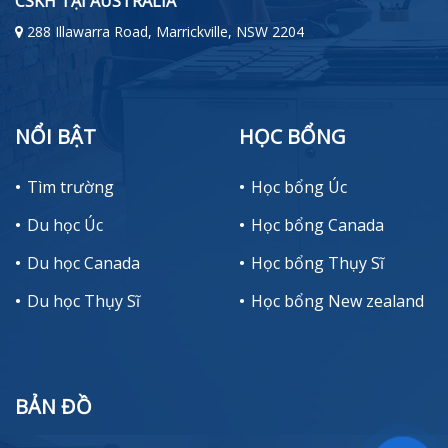
CSKH TẠI AUSTRALIA
288 Illawarra Road, Marrickville, NSW 2204
NỔI BẬT
HỌC BỔNG
Tìm trường
Học bổng Úc
Du học Úc
Học bổng Canada
Du học Canada
Học bổng Thụy Sĩ
Du học Thụy Sĩ
Học bổng New zealand
BẢN ĐỒ