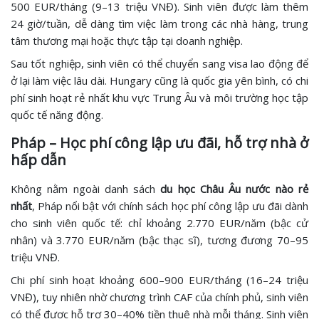
500 EUR/tháng (9–13 triệu VNĐ). Sinh viên được làm thêm
24 giờ/tuần, dễ dàng tìm việc làm trong các nhà hàng, trung
tâm thương mại hoặc thực tập tại doanh nghiệp.
Sau tốt nghiệp, sinh viên có thể chuyển sang visa lao động để
ở lại làm việc lâu dài. Hungary cũng là quốc gia yên bình, có chi
phí sinh hoạt rẻ nhất khu vực Trung Âu và môi trường học tập
quốc tế năng động.
Pháp – Học phí công lập ưu đãi, hỗ trợ nhà ở
hấp dẫn
Không nằm ngoài danh sách
du học Châu Âu nước nào rẻ
nhất
, Pháp nổi bật với chính sách học phí công lập ưu đãi dành
cho sinh viên quốc tế: chỉ khoảng 2.770 EUR/năm (bậc cử
nhân) và 3.770 EUR/năm (bậc thạc sĩ), tương đương 70–95
triệu VNĐ.
Chi phí sinh hoạt khoảng 600–900 EUR/tháng (16–24 triệu
VNĐ), tuy nhiên nhờ chương trình CAF của chính phủ, sinh viên
có thể được hỗ trợ 30–40% tiền thuê nhà mỗi tháng. Sinh viên