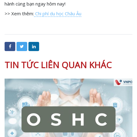
hành cùng bạn ngay hôm nay!
>> Xem thêm:
Chi phí du học Châu Âu
TIN TỨC LIÊN QUAN KHÁC