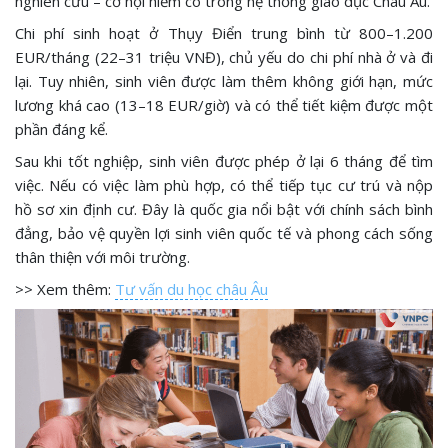
nghiên cứu – cơ hội hiếm có trong hệ thống giáo dục Châu Âu.
Chi phí sinh hoạt ở Thụy Điển trung bình từ 800–1.200
EUR/tháng (22–31 triệu VNĐ), chủ yếu do chi phí nhà ở và đi
lại. Tuy nhiên, sinh viên được làm thêm không giới hạn, mức
lương khá cao (13–18 EUR/giờ) và có thể tiết kiệm được một
phần đáng kể.
Sau khi tốt nghiệp, sinh viên được phép ở lại 6 tháng để tìm
việc. Nếu có việc làm phù hợp, có thể tiếp tục cư trú và nộp
hồ sơ xin định cư. Đây là quốc gia nổi bật với chính sách bình
đẳng, bảo vệ quyền lợi sinh viên quốc tế và phong cách sống
thân thiện với môi trường.
>> Xem thêm:
Tư vấn du học châu Âu