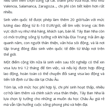
Nếu sinh viên chọn sống tại các thành phố vừa hoặc nhỏ như
Valencia, Salamanca, Zaragoza..., chi phí còn tiết kiệm hơn rất
nhiều.
Sinh viên quốc tế được phép làm thêm 20 giờ/tuần với mức
lương dao động từ 8–10 EUR/giờ, dễ tìm việc trong các lĩnh
vực dịch vụ như nhà hàng, khách sạn, bán lẻ. Tây Ban Nha còn
có môi trường sống lý tưởng với khí hậu Địa Trung Hải ấm áp
quanh năm, con người thân thiện, văn hóa sôi động, và là nơi
tập trung đông đảo sinh viên quốc tế đến từ khắp nơi trên
thế giới.
Một điểm cộng lớn nữa là sinh viên sau tốt nghiệp có thể xin
visa lưu trú 12 tháng để tìm việc, và nếu ký được hợp đồng
lao động, hoàn toàn có thể chuyển đổi sang visa lao động và
tiến tới định cư lâu dài tại Châu Âu.
Tóm lại, với mức học phí hợp lý, chi phí sinh hoạt thấp, nhiều
cơ hội làm thêm và chính sách visa thân thiện, Tây Ban Nha là
lựa chọn lý tưởng cho những ai muốn du học Châu Âu giá rẻ
mà vẫn tận hưởng cuộc sống phong phú và hiện đại.