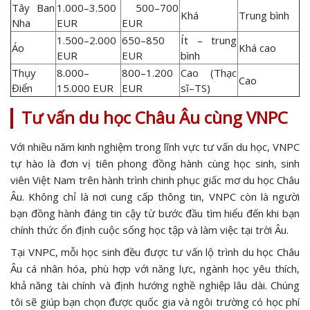
Tây Ban
1.000–3.500
500–700
Khá
Trung bình
Nha
EUR
EUR
1.500–2.000
650–850
Ít – trung
Áo
Khá cao
EUR
EUR
bình
Thụy
8.000–
800–1.200
Cao (Thạc
Cao
Điển
15.000 EUR
EUR
sĩ–TS)
Tư vấn du học Châu Âu cùng VNPC
Với nhiều năm kinh nghiệm trong lĩnh vực tư vấn du học, VNPC
tự hào là đơn vị tiên phong đồng hành cùng học sinh, sinh
viên Việt Nam trên hành trình chinh phục giấc mơ du học Châu
Âu. Không chỉ là nơi cung cấp thông tin, VNPC còn là người
bạn đồng hành đáng tin cậy từ bước đầu tìm hiểu đến khi bạn
chính thức ổn định cuộc sống học tập và làm việc tại trời Âu.
Tại VNPC, mỗi học sinh đều được tư vấn lộ trình du học Châu
Âu cá nhân hóa, phù hợp với năng lực, ngành học yêu thích,
khả năng tài chính và định hướng nghề nghiệp lâu dài. Chúng
tôi sẽ giúp bạn chọn được quốc gia và ngôi trường có học phí