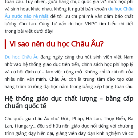
toàn cầu. Tuy nhiên, giữa hàng chục quốc gia với mức học phí
và sinh hoạt khác nhau, không ít người băn khoăn
du học Châu
Âu nước nào rẻ nhất
để tối ưu chi phí mà vẫn đảm bảo chất
lượng đào tạo. Cùng tư vấn du học VNPC tìm hiểu chi tiết
trong bài viết dưới đây!
Vì sao nên du học Châu Âu?
Du học Châu Âu
đang ngày càng thu hút sinh viên Việt Nam
nhờ vào hệ thống giáo dục tiên tiến, chính sách học phí hợp lý
và cơ hội định cư – làm việc rộng mở. Không chỉ là cái nôi của
nhiều nền văn minh, Châu Âu còn là trung tâm đào tạo của
hàng trăm trường đại học nằm trong bảng xếp hạng toàn cầu.
Hệ thống giáo dục chất lượng – bằng cấp
chuẩn quốc tế
Các quốc gia châu Âu như Đức, Pháp, Hà Lan, Thụy Điển, Ba
Lan, Hungary... đều sở hữu nền giáo dục nổi tiếng với chương
trình giảng dạy hiện đại, giảng viên dày dạn kinh nghiệm và cơ