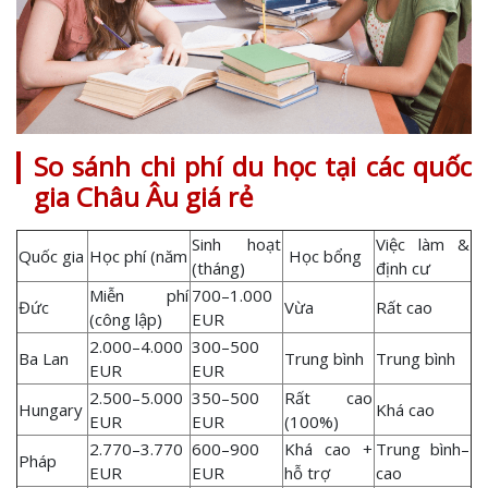
So sánh chi phí du học tại các quốc
gia Châu Âu giá rẻ
Sinh hoạt
Việc làm &
Quốc gia
Học phí (năm
Học bổng
(tháng)
định cư
Miễn phí
700–1.000
Đức
Vừa
Rất cao
(công lập)
EUR
2.000–4.000
300–500
Ba Lan
Trung bình
Trung bình
EUR
EUR
2.500–5.000
350–500
Rất cao
Hungary
Khá cao
EUR
EUR
(100%)
2.770–3.770
600–900
Khá cao +
Trung bình–
Pháp
EUR
EUR
hỗ trợ
cao