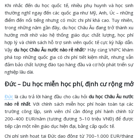
Khi nhắc đến du học quốc tế, nhiều phụ huynh và học sinh
thường nghĩ ngay đến các quốc gia như Mỹ, Anh, Úc – những
điểm đến nổi tiếng nhưng có mức chi phí khá cao. Tuy nhiên,
trong những năm gần đây, du học Châu Âu đang trở thành xu
hướng mới nhờ vào hệ thống giáo dục chất lượng, học phí
hợp lý và chính sách hỗ trợ sinh viên quốc tế cực kỳ hấp dẫn.
Vậy
du học Châu Âu nước nào rẻ nhất
? Hãy cùng VNPC khám
phá top những quốc gia có chi phí tiết kiệm nhất, nhưng vẫn
đảm bảo chất lượng đào tạo hàng đầu và cơ hội phát triển sự
nghiệp lâu dài.
Đức – Du học miễn học phí, định cư rộng mở
Đức
là câu trả lời hàng đầu cho câu hỏi
du học Châu Âu nước
nào rẻ nhất
. Với chính sách miễn học phí hoàn toàn tại các
trường công lập, sinh viên chỉ cần đóng phí hành chính từ
200–400 EUR/năm (tương đương 5–10 triệu VNĐ) để được
tiếp cận một nền giáo dục hiện đại, bằng cấp quốc tế.
Chi phí sinh hoạt tại Đức dao động từ 700–1.000 EUR/tháng