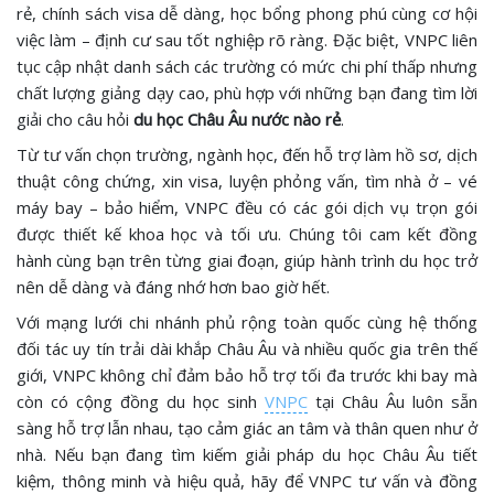
rẻ, chính sách visa dễ dàng, học bổng phong phú cùng cơ hội
việc làm – định cư sau tốt nghiệp rõ ràng. Đặc biệt, VNPC liên
tục cập nhật danh sách các trường có mức chi phí thấp nhưng
chất lượng giảng dạy cao, phù hợp với những bạn đang tìm lời
giải cho câu hỏi
du học Châu Âu nước nào rẻ
.
Từ tư vấn chọn trường, ngành học, đến hỗ trợ làm hồ sơ, dịch
thuật công chứng, xin visa, luyện phỏng vấn, tìm nhà ở – vé
máy bay – bảo hiểm, VNPC đều có các gói dịch vụ trọn gói
được thiết kế khoa học và tối ưu. Chúng tôi cam kết đồng
hành cùng bạn trên từng giai đoạn, giúp hành trình du học trở
nên dễ dàng và đáng nhớ hơn bao giờ hết.
Với mạng lưới chi nhánh phủ rộng toàn quốc cùng hệ thống
đối tác uy tín trải dài khắp Châu Âu và nhiều quốc gia trên thế
giới, VNPC không chỉ đảm bảo hỗ trợ tối đa trước khi bay mà
còn có cộng đồng du học sinh
VNPC
tại Châu Âu luôn sẵn
sàng hỗ trợ lẫn nhau, tạo cảm giác an tâm và thân quen như ở
nhà. Nếu bạn đang tìm kiếm giải pháp du học Châu Âu tiết
kiệm, thông minh và hiệu quả, hãy để VNPC tư vấn và đồng