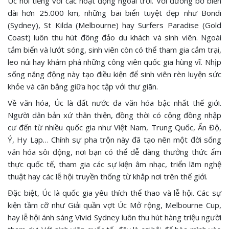
Úc nổi tiếng với các hoạt động ngoài trời. Với đường bờ biển
dài hơn 25.000 km, những bãi biển tuyệt đẹp như Bondi
(Sydney), St Kilda (Melbourne) hay Surfers Paradise (Gold
Coast) luôn thu hút đông đảo du khách và sinh viên. Ngoài
tắm biển và lướt sóng, sinh viên còn có thể tham gia cắm trại,
leo núi hay khám phá những công viên quốc gia hùng vĩ. Nhịp
sống năng động này tạo điều kiện để sinh viên rèn luyện sức
khỏe và cân bằng giữa học tập với thư giãn.
Về văn hóa, Úc là đất nước đa văn hóa bậc nhất thế giới.
Người dân bản xứ thân thiện, đồng thời có cộng đồng nhập
cư đến từ nhiều quốc gia như Việt Nam, Trung Quốc, Ấn Độ,
Ý, Hy Lạp… Chính sự pha trộn này đã tạo nên một đời sống
văn hóa sôi động, nơi bạn có thể dễ dàng thưởng thức ẩm
thực quốc tế, tham gia các sự kiện âm nhạc, triển lãm nghệ
thuật hay các lễ hội truyền thống từ khắp nơi trên thế giới.
Đặc biệt, Úc là quốc gia yêu thích thể thao và lễ hội. Các sự
kiện tầm cỡ như Giải quần vợt Úc Mở rộng, Melbourne Cup,
hay lễ hội ánh sáng Vivid Sydney luôn thu hút hàng triệu người