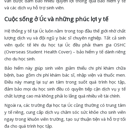
vẫn được đảm bảo nhiều quyền lợi thông qua bảo hiểm y tế
và các dịch vụ hỗ trợ sinh viên.
Cuộc sống ở Úc và những phúc lợi y tế
Hệ thống y tế tại Úc luôn nằm trong top đầu thế giới nhờ chất
lượng dịch vụ và đội ngũ y bác sĩ chuyên nghiệp. Tất cả sinh
viên quốc tế khi du học tại Úc đều phải tham gia OSHC
(Overseas Student Health Cover) – bảo hiểm y tế dành riêng
cho du học sinh.
Bảo hiểm này giúp sinh viên giảm thiểu chi phí khám chữa
bệnh, bao gồm chi phí khám bác sĩ, nhập viện và thuốc men.
Điều này mang lại sự an tâm trong suốt quá trình học tập,
đảm bảo mọi du học sinh đều có quyền tiếp cận dịch vụ y tế
chất lượng cao mà không phải lo lắng quá nhiều về tài chính.
Ngoài ra, các trường đại học tại Úc cũng thường có trung tâm
y tế riêng, cung cấp dịch vụ chăm sóc sức khỏe cho sinh viên
ngay trong khuôn viên trường, tạo sự thuận tiện và hỗ trợ tối
đa cho quá trình học tập.