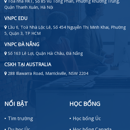
Tòa nhà HKT, Số 85 Vũ Tông Phan, Phường Khương Trung,
Quận Thanh Xuân, Hà Nội
VNPC EDU
Lầu 6, Toà Nhà Lộc Lê, Số 454 Nguyễn Thị Minh Khai, Phường
5, Quận 3, TP HCM
VNPC ĐÀ NẴNG
Số 163 Lê Lợi, Quận Hải Châu, Đà Nẵng
CSKH TẠI AUSTRALIA
288 Illawarra Road, Marrickville, NSW 2204
NỔI BẬT
HỌC BỔNG
Tìm trường
Học bổng Úc
Du học Úc
Học bổng Canada