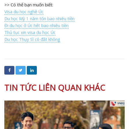
>> Có thể bạn muốn biết:
Visa du học nghề Úc
Du học Mỹ 1 năm tốn bao nhiêu tiền
Đi du học ở Úc hết bao nhiêu tiền
Thủ tục xin visa du học Úc
Du học Thụy Sĩ có đắt không
TIN TỨC LIÊN QUAN KHÁC