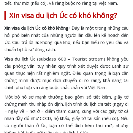
tiết, thư mời (nếu có), và ràng buộc rõ ràng tại Việt Nam.
Xin visa du lịch Úc có khó không?
Xin visa du lịch Úc có khó không
? Đây là một trong những câu
hỏi phổ biến nhất của những người lần đầu lên kế hoạch đến
Úc. Câu trả lời là: không quá khó, nếu bạn hiểu rõ yêu cầu và
chuẩn bị hồ sơ đúng cách.
Visa du lịch Úc
(subclass 600 – Tourist stream) không yêu
cầu phỏng vấn, tuy nhiên quy trình xét duyệt được Lãnh sự
quán thực hiện rất nghiêm ngặt. Điều quan trọng là bạn cần
chứng minh được mục đích chuyến đi rõ ràng, khả năng tài
chính phù hợp và ràng buộc chắc chắn với Việt Nam.
Một bộ hồ sơ mạnh thường bao gồm: sổ tiết kiệm, giấy tờ
chứng minh thu nhập ổn định, lịch trình du lịch chi tiết (ngày đi
– ngày về – nơi ở – điểm tham quan), cùng với các giấy tờ cá
nhân đầy đủ như CCCD, hộ khẩu, giấy tờ tài sản (nếu có). Nếu
có người thân ở Úc, bạn có thể đính kèm thư mời, nhưng
không bắt buộc với diện visa du lịch tự túc.