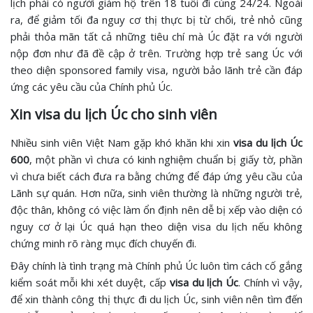
lịch phải có người giám hộ trên 18 tuổi đi cùng 24/24. Ngoài
ra, để giảm tối đa nguy cơ thị thực bị từ chối, trẻ nhỏ cũng
phải thỏa mãn tất cả những tiêu chí mà Úc đặt ra với người
nộp đơn như đã đề cập ở trên. Trường hợp trẻ sang Úc với
theo diện sponsored family visa, người bảo lãnh trẻ cần đáp
ứng các yêu cầu của Chính phủ Úc.
Xin visa du lịch Úc cho sinh viên
Nhiều sinh viên Việt Nam gặp khó khăn khi xin
visa du lịch Úc
600
, một phần vì chưa có kinh nghiệm chuẩn bị giấy tờ, phần
vì chưa biết cách đưa ra bằng chứng để đáp ứng yêu cầu của
Lãnh sự quán. Hơn nữa, sinh viên thường là những người trẻ,
độc thân, không có việc làm ổn định nên dễ bị xếp vào diện có
nguy cơ ở lại Úc quá hạn theo diện visa du lịch nếu không
chứng minh rõ ràng mục đích chuyến đi.
Đây chính là tình trạng mà Chính phủ Úc luôn tìm cách cố gắng
kiểm soát mỗi khi xét duyệt, cấp
visa du lịch Úc
. Chính vì vậy,
để xin thành công thị thực đi du lịch Úc, sinh viên nên tìm đến