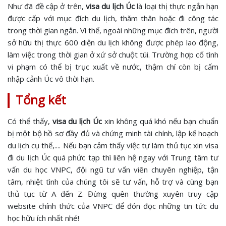
Như đã đề cập ở trên,
visa du lịch Úc
là loại thị thực ngắn hạn
được cấp với mục đích du lịch, thăm thân hoặc đi công tác
trong thời gian ngắn. Vì thế, ngoài những mục đích trên, người
sở hữu thị thực 600 diện du lịch không được phép lao động,
làm việc trong thời gian ở xứ sở chuột túi. Trường hợp cố tình
vi phạm có thể bị trục xuất về nước, thậm chí còn bị cấm
nhập cảnh Úc vô thời hạn.
Tổng kết
Có thể thấy,
visa du lịch Úc
xin không quá khó nếu bạn chuẩn
bị một bộ hồ sơ đầy đủ và chứng minh tài chính, lập kế hoạch
du lịch cụ thể,.... Nếu bạn cảm thấy việc tự làm thủ tục xin visa
đi du lịch Úc quá phức tạp thì liên hệ ngay với Trung tâm tư
vấn du học VNPC, đội ngũ tư vấn viên chuyên nghiệp, tận
tâm, nhiệt tình của chúng tôi sẽ tư vấn, hỗ trợ và cùng bạn
thủ tục từ A đến Z. Đừng quên thường xuyên truy cập
website chính thức của VNPC để đón đọc những tin tức du
học hữu ích nhất nhé!