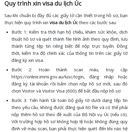
Quy trình xin visa du lịch Úc
Sau khi chuẩn bị đầy đủ các giấy tờ cần thiết trong hồ sơ, bạn
thực hiện quy trình xin
visa du lịch Úc
theo các bước sau:
Bước 1: Kiểm tra thời hạn hộ chiếu, khám sức khỏe, dịch
thuật hồ sơ và quét thành file hình ảnh theo quy định, lưu
thành từng tệp tin riêng biệt để nộp trực tuyến. Đồng
thời, kiểm tra độ chính xác của thông tin trên các giấy tờ
đăng ký xin visa.
Bước 2: Hoàn thành scan màu, truy cập
https://online.immi.gov.au/lusc/login, đăng nhập hoặc
đăng ký tài khoản rồi bấm chọn nộp hồ sơ mới, sau đó
chọn Visitor và Visitor Visa (600) để bắt đầu nộp hồ sơ.
Bước 3: Tiến hành tải toàn bộ giấy tờ dưới dạng tệp tin
theo yêu cầu, không được đăng quá 60 file và có thể phải
nộp thêm hồ sơ theo đề xuất của Bộ Nội vụ Úc (nếu có).
Với trường hợp hồ sơ không hợp lệ hoặc không đúng quy
định về màu scan, bạn phải thực hiện quét đến khi nào hệ