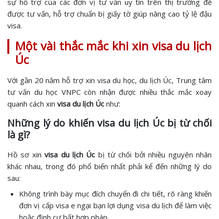
sự hỗ trợ của các đơn vị tư vấn uy tín trên thị trường để
được tư vấn, hỗ trợ chuẩn bị giấy tờ giúp nâng cao tỷ lệ đậu
visa.
Một vài thắc mắc khi xin visa du lịch
Úc
Với gần 20 năm hỗ trợ xin visa du học, du lịch Úc, Trung tâm
tư vấn du học VNPC còn nhận được nhiều thắc mắc xoay
quanh cách xin
visa du lịch Úc
như:
Những lý do khiến visa du lịch Úc bị từ chối
là gì?
Hồ sơ xin
visa du lịch Úc
bị từ chối bởi nhiều nguyên nhân
khác nhau, trong đó phổ biến nhất phải kể đến những lý do
sau:
Không trình bày mục đích chuyển đi chi tiết, rõ ràng khiến
đơn vị cấp visa e ngại bạn lợi dụng visa du lịch để làm việc
hoặc định cư bất hợp pháp.