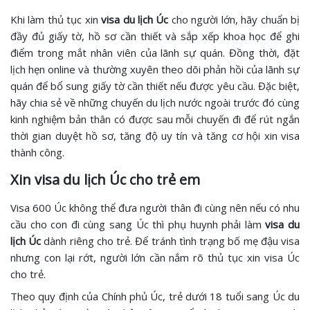
Khi làm thủ tục xin
visa du lịch Úc
cho người lớn, hãy chuẩn bị
đầy đủ giấy tờ, hồ sơ cần thiết và sắp xếp khoa học để ghi
điểm trong mắt nhân viên của lãnh sự quán. Đồng thời, đặt
lịch hẹn online và thường xuyên theo dõi phản hồi của lãnh sự
quán để bổ sung giấy tờ cần thiết nếu được yêu cầu. Đặc biệt,
hãy chia sẻ về những chuyến du lịch nước ngoài trước đó cùng
kinh nghiệm bản thân có được sau mỗi chuyến đi để rút ngắn
thời gian duyệt hồ sơ, tăng độ uy tín và tăng cơ hội xin visa
thành công.
Xin visa du lịch Úc cho trẻ em
Visa 600 Úc không thể đưa người thân đi cùng nên nếu có nhu
cầu cho con đi cùng sang Úc thì phụ huynh phải làm
visa du
lịch Úc
dành riêng cho trẻ. Để tránh tình trạng bố mẹ đậu visa
nhưng con lại rớt, người lớn cần nắm rõ thủ tục xin visa Úc
cho trẻ.
Theo quy định của Chính phủ Úc, trẻ dưới 18 tuổi sang Úc du