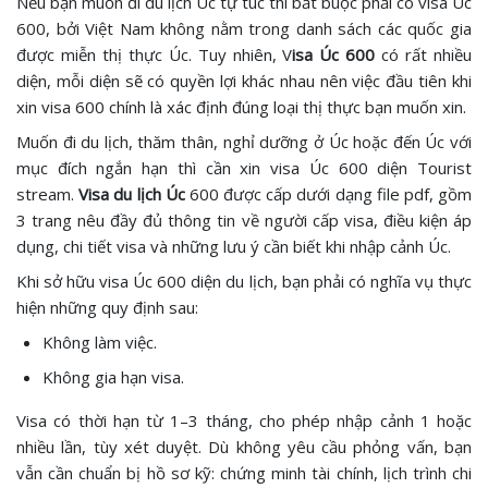
Nếu bạn muốn đi du lịch Úc tự túc thì bắt buộc phải có visa Úc
600, bởi Việt Nam không nằm trong danh sách các quốc gia
được miễn thị thực Úc. Tuy nhiên, V
isa Úc 600
có rất nhiều
diện, mỗi diện sẽ có quyền lợi khác nhau nên việc đầu tiên khi
xin visa 600 chính là xác định đúng loại thị thực bạn muốn xin.
Muốn đi du lịch, thăm thân, nghỉ dưỡng ở Úc hoặc đến Úc với
mục đích ngắn hạn thì cần xin visa Úc 600 diện Tourist
stream.
Visa du lịch Úc
600 được cấp dưới dạng file pdf, gồm
3 trang nêu đầy đủ thông tin về người cấp visa, điều kiện áp
dụng, chi tiết visa và những lưu ý cần biết khi nhập cảnh Úc.
Khi sở hữu visa Úc 600 diện du lịch, bạn phải có nghĩa vụ thực
hiện những quy định sau:
Không làm việc.
Không gia hạn visa.
Visa có thời hạn từ 1–3 tháng, cho phép nhập cảnh 1 hoặc
nhiều lần, tùy xét duyệt. Dù không yêu cầu phỏng vấn, bạn
vẫn cần chuẩn bị hồ sơ kỹ: chứng minh tài chính, lịch trình chi