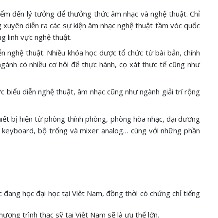
ểm đến lý tưởng để thưởng thức âm nhạc và nghệ thuật. Chỉ
g xuyên diễn ra các sự kiện âm nhạc nghệ thuật tầm vóc quốc
g linh vực nghệ thuật.
ễn nghệ thuật. Nhiều khóa học dược tổ chức từ bài bản, chính
ngành có nhiều cơ hội để thực hành, cọ xát thực tế cũng như
ực biểu diễn nghệ thuật, âm nhạc cũng như ngành giải trí rộng
ết bị hiện từ phòng thính phòng, phòng hòa nhạc, đại dương
l, keyboard, bộ trống và mixer analog… cùng với những phần
đang học đại học tại Việt Nam, đồng thời có chứng chỉ tiếng
ương trình thạc sỹ tại Việt Nam sẽ là ưu thế lớn.