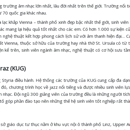
trường âm nhạc lớn nhất, lâu đời nhất trên thế giới. Trường nổi ti
ừ 70 quốc gia khác nhau.
lạc khắp Vienna – thành phố xinh đẹp bậc nhất thế giới, sinh viên 
 tác mang lại hiệu quả tốt nhất cho các em. Có hơn 1.000 sự kiện 
ễn nghệ thuật kết hợp phong cách lịch sử với âm thanh hiện đại… C
t Vienna, thuộc sở hữu của trường hay nhà thờ St. Ursula có từ th
iện kể trên, sinh viên ngành âm nhạc, nghệ thuật có cơ hội sưu tầ
raz (KUG)
Styria điều hành. Hệ thống các trường của KUG cung cấp đa dạng 
 đó, chương trình học về jazz nổi tiếng và được nhiều sinh viên lự
m nhạc. Đội ngũ 300 giảng viên của trường đều là những người tíc
n tố góp phần đào tạo nên những thế hệ sinh viên tốt nghiệp rất th
sở giáo dục tư thục nằm ở khu vực nội ô thành phố Linz, Upper A