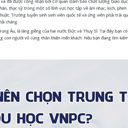
 và đã được công nhận bởi Cơ quan Đảm bảo Chất lượng Giáo dục 
hân, thạc sỹ trong một số lĩnh vực học tập về âm nhạc, kịch, phim
huật. Trường tuyển sinh sinh viên quốc tế và ứng viên phải trải qu
hải chăng.
ung Âu, là láng giềng của hai nước Đức và Thụy Sĩ. Tại đây bạn có
ng con người vô cùng thân thiện mến khách. Nếu bạn đang tìm kiếm