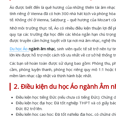
Áo được biết đến là quê hương của những thiên tài âm nhạ
tính riêng ở Vienna đã có hơn 300 nhà hát kịch và phòng hò
tế. Không chỉ ở Vienna, Salzburg – quê hương của Mozart cũ
Nhờ môi trường thực tế, Áo có nhiều điều kiện thuận lợi để 
quy tại các trường đại học đến các khóa ngắn hạn chú trọng
được truyền cảm hứng tuyệt vời tại nơi mà âm nhạc, nghệ th
Du học Áo
ngành âm nhạc
, sinh viên quốc tế sẽ trở nên tự 
lớn khi được hỗ trợ một cách tối ưu nhất về cơ sở hệ thống tr
Các bạn sẽ hoàn toàn được sử dụng bao gồm: Phòng thu, phò
cầm, phòng luyện thanh, phòng học riêng quy mô 1:1 hoặc t
mềm làm nhạc cập nhật và thịnh hành bậc nhất.
2. Điều kiện du học Áo ngành Âm n
Điều kiện học tiếng Đức (nếu chưa có tiếng Đức): Chứng 
Điều kiện học đại học: Đã tốt nghiệp THPT và có giấy bá
Đức B2 trở lên.
Điều kiện học cao học: Đã tốt nghiệp đại học, có chứng ch