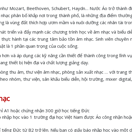
c như Mozart, Beethoven, Schubert, Haydn… Nước Áo trở thành đi
a nhạc phân bố khắp nơi trong thành phố, là những địa điểm thườn
ng là vùng đất thích hợp ươm mầm và nuôi dưỡng các nhân tài tron
phát triển và đẩy mạnh các chương trình học về âm nhạc và biểu di
 thực hành tại các trung tâm bảo tồn âm nhạc. Sinh viên chuyên 
uật là 1 phần quan trọng của cuộc sống.
tin hơn và áp dụng các kỹ năng cần thiết để thành công trong lĩnh v
ang thiết bị hiện đại và chất lượng giảng dạy.
ng thu âm, thư viện âm nhạc, phòng sản xuất nhạc … với trang thi
heo nhóm, thư viện, sân khấu biểu diễn, hội trường, mixer digita
hạc
chỉ A1 hoặc chứng nhận 300 giờ học tiếng Đức
o nhập học vào 1 trường đại học Việt Nam được Áo công nhận hoặc 
ỉ tiếng Đức từ B2 trở lên. Nếu bạn có giấy báo nhập học vào một ch