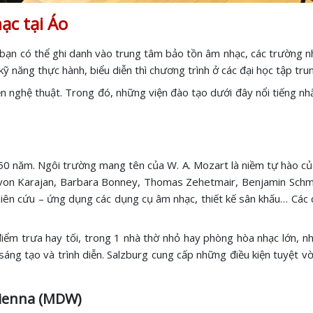
ạc tại Áo
 bạn có thể ghi danh vào trung tâm bảo tồn âm nhạc, các trường n
năng thực hành, biểu diễn thì chương trình ở các đại học tập trun
n nghệ thuật. Trong đó, những viện đào tạo dưới đây nổi tiếng nh
150 năm. Ngôi trường mang tên của W. A. Mozart là niềm tự hào của
rt von Karajan, Barbara Bonney, Thomas Zehetmair, Benjamin Sch
ghiên cứu – ứng dụng các dụng cụ âm nhạc, thiết kế sân khấu… Các
iểm trưa hay tối, trong 1 nhà thờ nhỏ hay phòng hòa nhạc lớn, nh
 sáng tạo và trình diễn. Salzburg cung cấp những điều kiện tuyệt v
Vienna (MDW)