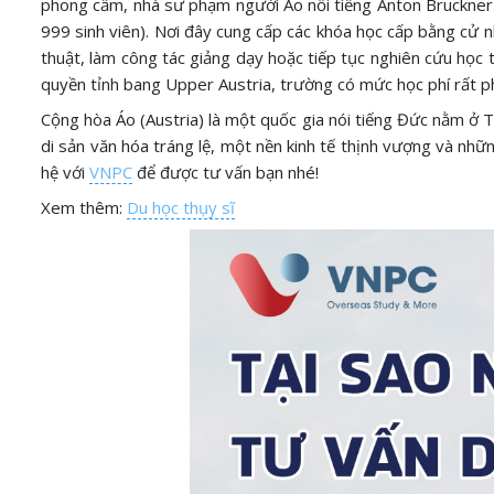
phong cầm, nhà sư phạm người Áo nổi tiếng Anton Bruckner
999 sinh viên). Nơi đây cung cấp các khóa học cấp bằng cử n
thuật, làm công tác giảng dạy hoặc tiếp tục nghiên cứu học t
quyền tỉnh bang Upper Austria, trường có mức học phí rất p
Cộng hòa Áo (Austria) là một quốc gia nói tiếng Đức nằm ở Tr
di sản văn hóa tráng lệ, một nền kinh tế thịnh vượng và nhữ
hệ với
VNPC
để được tư vấn bạn nhé!
Xem thêm:
Du học thụy sĩ