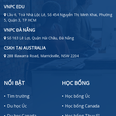
VNPC EDU
Lầu 6, Toà Nhà Lộc Lê, Số 454 Nguyễn Thị Minh Khai, Phường
5, Quận 3, TP HCM
VNPC ĐÀ NẴNG
Số 163 Lê Lợi, Quận Hải Châu, Đà Nẵng
CSKH TẠI AUSTRALIA
288 Illawarra Road, Marrickville, NSW 2204
NỔI BẬT
HỌC BỔNG
Tìm trường
Học bổng Úc
Du học Úc
Học bổng Canada
Du học Canada
Học bổng Thụy Sĩ