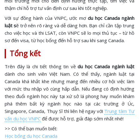
môi trường mới cho đến định hướng thực tập, tìm việc và
thậm chí hỗ trợ tư vấn định cư sau khi tốt nghiệp.
Với sự đồng hành của VNPC, ước mơ
du học Canada ngành
luật s
ẽ trở nên rõ ràng và dễ dàng hơn. Bạn chỉ cần tập trung
cho việc học và thi LSAT, còn VNPC sẽ lo mọi thủ tục – từ hồ
sơ đến visa, từ học bổng đến hỗ trợ sau khi sang Canada.
Tổng kết
Trên đây là chi tiết thông tin về
du học Canada ngành luật
dành cho sinh viên Việt Nam. Có thể thấy, ngành luật tại
Canada khá khắt khe nhưng mang đến nhiều cơ hội việc làm
với mức thu nhập vô cùng hấp dẫn. Nếu đang có định hướng
theo đuổi ngành học này tại xứ sở lá phong hay muốn khám
phá thêm bất kỳ ngành học nào tại các trường ở Úc,
Singapore, Canada, Thụy Sĩ thì liên hệ ngay với
Trung tâm Tư
vấn du học VNPC
để được hỗ trợ, giải đáp sớm nhất nhé!
>> Có thể bạn muốn biết:
Học bổng du học Canada