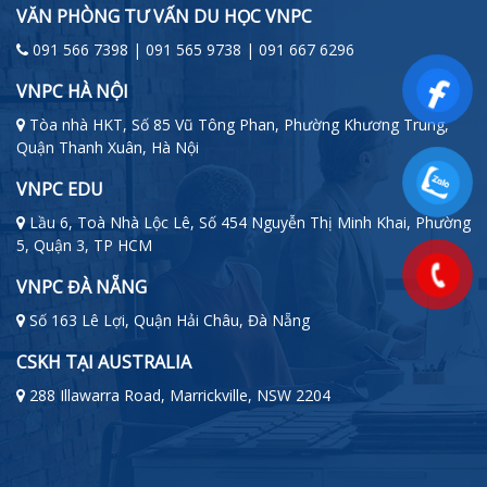
VĂN PHÒNG TƯ VẤN DU HỌC VNPC
091 566 7398 | 091 565 9738 | 091 667 6296
VNPC HÀ NỘI
Tòa nhà HKT, Số 85 Vũ Tông Phan, Phường Khương Trung,
Quận Thanh Xuân, Hà Nội
VNPC EDU
Lầu 6, Toà Nhà Lộc Lê, Số 454 Nguyễn Thị Minh Khai, Phường
5, Quận 3, TP HCM
VNPC ĐÀ NẴNG
Số 163 Lê Lợi, Quận Hải Châu, Đà Nẵng
CSKH TẠI AUSTRALIA
288 Illawarra Road, Marrickville, NSW 2204