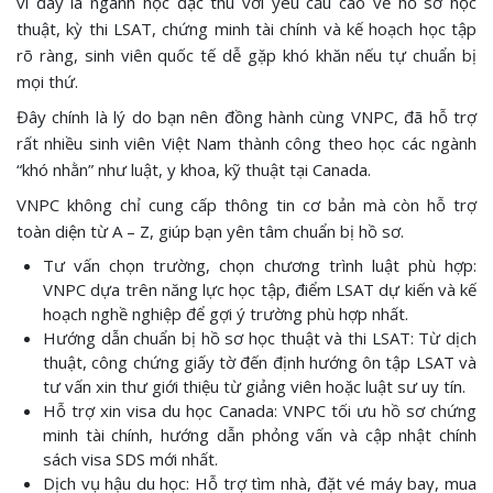
vì đây là ngành học đặc thù với yêu cầu cao về hồ sơ học
thuật, kỳ thi LSAT, chứng minh tài chính và kế hoạch học tập
rõ ràng, sinh viên quốc tế dễ gặp khó khăn nếu tự chuẩn bị
mọi thứ.
Đây chính là lý do bạn nên đồng hành cùng VNPC, đã hỗ trợ
rất nhiều sinh viên Việt Nam thành công theo học các ngành
“khó nhằn” như luật, y khoa, kỹ thuật tại Canada.
VNPC không chỉ cung cấp thông tin cơ bản mà còn hỗ trợ
toàn diện từ A – Z, giúp bạn yên tâm chuẩn bị hồ sơ.
Tư vấn chọn trường, chọn chương trình luật phù hợp:
VNPC dựa trên năng lực học tập, điểm LSAT dự kiến và kế
hoạch nghề nghiệp để gợi ý trường phù hợp nhất.
Hướng dẫn chuẩn bị hồ sơ học thuật và thi LSAT: Từ dịch
thuật, công chứng giấy tờ đến định hướng ôn tập LSAT và
tư vấn xin thư giới thiệu từ giảng viên hoặc luật sư uy tín.
Hỗ trợ xin visa du học Canada: VNPC tối ưu hồ sơ chứng
minh tài chính, hướng dẫn phỏng vấn và cập nhật chính
sách visa SDS mới nhất.
Dịch vụ hậu du học: Hỗ trợ tìm nhà, đặt vé máy bay, mua