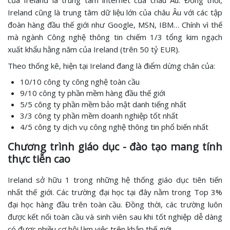
của Ireland là trung tâm internet của châu Âu. Đồng thời,
Ireland cũng là trung tâm dữ liệu lớn của châu Âu với các tập
đoàn hàng đầu thế giới như Google, MSN, IBM… Chính vì thế
mà ngành Công nghệ thông tin chiếm 1/3 tổng kim ngạch
xuất khẩu hằng năm của Ireland (trên 50 tỷ EUR).
Theo thống kê, hiện tại Ireland đang là điểm dừng chân của:
10/10 công ty công nghệ toàn cầu
9/10 công ty phần mềm hàng đầu thế giới
5/5 công ty phần mềm bảo mật danh tiếng nhất
3/3 công ty phần mềm doanh nghiệp tốt nhất
4/5 công ty dịch vụ công nghệ thông tin phổ biến nhất
Chương trình giáo dục - đào tạo mang tính
thực tiễn cao
Ireland sở hữu 1 trong những hệ thống giáo dục tiên tiến
nhất thế giới. Các trường đại học tại đây nằm trong Top 3%
đại học hàng đầu trên toàn cầu. Đồng thời, các trường luôn
được kết nối toàn cầu và sinh viên sau khi tốt nghiệp dễ dàng
có được nhiều cơ hội làm việc trên khắp thế giới.