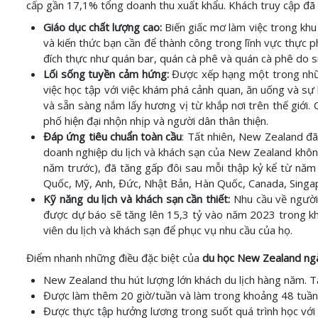
cấp gần 17,1% tổng doanh thu xuất khẩu. Khách truy cập đã 
Giáo dục chất lượng cao:
Biến giấc mơ làm việc trong khu
và kiến thức bạn cần để thành công trong lĩnh vực thực 
đích thực như quán bar, quán cà phê và quán cà phê do si
Lối sống tuyền cảm hứng:
Được xếp hạng một trong những
việc học tập với việc khám phá cảnh quan, ăn uống và s
và sẵn sàng nắm lấy hương vị từ khắp nơi trên thế giới
phố hiện đại nhộn nhịp và người dân thân thiện.
Đáp ứng tiêu chuẩn toàn cầu
: Tất nhiên, New Zealand đã
doanh nghiệp du lịch và khách sạn của New Zealand khôn
năm trước), đã tăng gấp đôi sau mỗi thập kỷ kể từ năm 
Quốc, Mỹ, Anh, Đức, Nhật Bản, Hàn Quốc, Canada, Singa
Kỹ năng du lịch và khách sạn cần thiết:
Nhu cầu về người 
được dự báo sẽ tăng lên 15,3 tỷ vào năm 2023 trong kh
viên du lịch và khách sạn để phục vụ nhu cầu của họ.
Điểm nhanh những điều đặc biệt của
du học New Zealand ngà
New Zealand thu hút lượng lớn khách du lịch hàng năm. Tạ
Được làm thêm 20 giờ/tuần và làm trong khoảng 48 tuầ
Được thực tập hưởng lương trong suốt quá trình học với