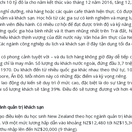
chi 10 tỷ đô la cho năm kết thúc vào tháng 12 năm 2016, tăng 12
 nghỉ dưỡng, nhà hàng hoặc các quán cafe thành hiện thực. Có được
phẩm và khách sạn. Học hỏi từ các gia sư có kinh nghiệm và mạng 
nh viên điều hành. Có nhiều cơ hội để đạt được trình độ và kỹ năng
 quốc gia hòa bình nhất và ít tham nhũng nhất trên Trái đất, N
ự hiếu khách thịnh vượng của đất nước này. Văn hóa ẩm thực của N
. Các ngành công nghiệp du lịch và khách sạn ở đây tận dụng tối 
 có phong cảnh tuyệt vời – và du lịch hàng không giờ đây dễ tiếp
g chỉ là may mắn. Số lượng du khách nước ngoài, đứng đầu 3,7 tr
1970. Du khách đến từ nhiều quốc gia khác nhau: theo thứ tự, 10
pore, Ấn Độ. Mỗi nhóm này có những đặc điểm và kỳ vọng riêng.
lao động dự kiến sẽ duy trì ở mức cao, đặc biệt là do sự tăng trư
i số lượng khách sẽ tăng 39%. Điều đó sẽ tương đương với hơn 4
nh quản trị khách sạn
o điều kiện du học sinh New Zealand theo học ngành quản trị khác
n. Với một mức lương hấp dẫn vào khoảng NZ$12,480 tới NZ$15,3
 thu nhập lên đến NZ$20,000 (9 tháng).