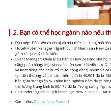
2. Bạn có thể học ngành nào nếu t
Đầu bếp: Đầu bếp chuẩn bị và nấu thức ăn trong nhà hàng
Hotel/Motel Manager: Ngành du lịch khách sạn New Zeala
gồm cả quản lý nhân viên.
Event Manager: Quản lý sự kiện ở New Zealand khá nổi t
cũng phải chăng. Một sinh viên nên xem xét việc học Quản
và hoạt động cho nhiều tổ chức, cộng đồng, nhóm và cá 
típ, tiền thưởng và tiền làm thêm giờ) là 40.901 đô la. 
kiện giữa sự nghiệp 5-9 năm kinh nghiệm kiếm được tổng
tiền lương trung bình là 60.175 đô la. Trong sự nghiệp m
Bartender: Ngành du lịch khách sạn New Zealand – Bartend
>> Xem thêm:
Du học New Zealand