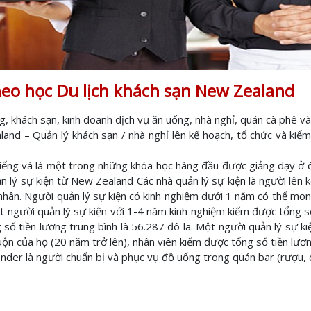
heo học Du lịch khách sạn New Zealand
, khách sạn, kinh doanh dịch vụ ăn uống, nhà nghỉ, quán cà phê và
nd – Quản lý khách sạn / nhà nghỉ lên kế hoạch, tổ chức và kiểm
iếng và là một trong những khóa học hàng đầu được giảng dạy ở đ
 lý sự kiện từ New Zealand Các nhà quản lý sự kiện là người lên k
nhân. Người quản lý sự kiện có kinh nghiệm dưới 1 năm có thể mon
Một người quản lý sự kiện với 1-4 năm kinh nghiệm kiếm được tổng s
 số tiền lương trung bình là 56.287 đô la. Một người quản lý sự 
uộn của họ (20 năm trở lên), nhân viên kiếm được tổng số tiền lươn
er là người chuẩn bị và phục vụ đồ uống trong quán bar (rượu, coc