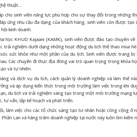
nghệ thuật…
ấp cho sinh viên năng lực phù hợp cho sự thay đổi trong những lĩnh
 đáp ứng nhu cầu đa dạng của khách hàng, sinh viên còn được tạo đ
 hội kinh doanh.
 Đại học KHUD Kajaani (KAMK), sinh viên được đào tạo chuyên về d
ác trải nghiệm dưới dạng những hoạt động du lịch thể thao mùa hè 
óc sức khỏe như một phần của du lịch. Sinh viên được trang bị k
u. Các chuyến đi thực địa đóng vai trò quan trọng trong khóa học
ạo và tự nhiên.
hàng và dịch vụ du lịch, cách quản lý doanh nghiệp và làm thế n
ưởng và áp dụng kiến thức trong môi trường làm việc trong khi duy 
 sạn, du lịch và trải nghiệm sáng tạo trong một môi trường mạng lư
, tư vấn, lập kế hoạch và phát triển.
ổi, làm việc cho các tổ chức sáng tạo tư nhân hoặc công cộng ở n
, Phần Lan và hàng trăm doanh nghiệp tại nước này luôn tìm kiếm 