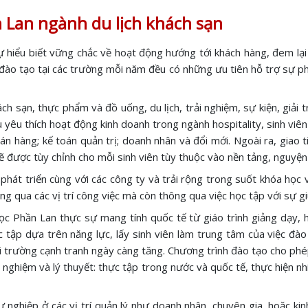
n Lan ngành du lịch khách sạn
sự hiểu biết vững chắc về hoạt động hướng tới khách hàng, đem lại 
h đào tạo tại các trường mỗi năm đều có những ưu tiên hỗ trợ sự ph
 sạn, thực phẩm và đồ uống, du lịch, trải nghiệm, sự kiện, giải tr
 yêu thích hoạt động kinh doanh trong ngành hospitality, sinh viên
à bán hàng; kế toán quản trị; doanh nhân và đổi mới. Ngoài ra, gia
ẽ được tùy chỉnh cho mỗi sinh viên tùy thuộc vào nền tảng, nguyện 
át triển cùng với các công ty và trải rộng trong suốt khóa học 
ng qua các vị trí công việc mà còn thông qua việc học tập với sự g
học Phần Lan thực sự mang tính quốc tế từ giáo trình giảng dạy, 
ập dựa trên năng lực, lấy sinh viên làm trung tâm của việc đào t
 trường cạnh tranh ngày càng tăng. Chương trình đào tạo cho phép
nghiệm và lý thuyết: thực tập trong nước và quốc tế, thực hiện nh
sự nghiệp ở các vị trí quản lý như doanh nhân, chuyên gia, hoặc k