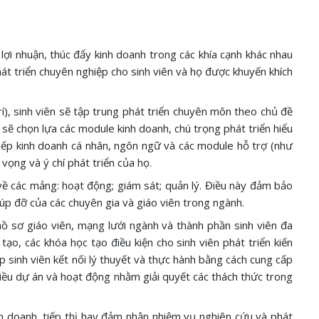
lợi nhuận, thúc đẩy kinh doanh trong các khía cạnh khác nhau
át triển chuyên nghiệp cho sinh viên và họ được khuyến khích
í), sinh viên sẽ tập trung phát triển chuyên môn theo chủ đề
 sẽ chọn lựa các module kinh doanh, chú trọng phát triển hiểu
o tiếp kinh doanh cá nhân, ngôn ngữ và các module hỗ trợ (như
vọng và ý chí phát triển của họ.
về các mảng: hoạt động; giám sát; quản lý. Điều này đảm bảo
iúp đỡ của các chuyên gia và giáo viên trong ngành.
hồ sơ giáo viên, mạng lưới ngành và thành phần sinh viên đa
ạo, các khóa học tạo điều kiện cho sinh viên phát triển kiến
 sinh viên kết nối lý thuyết và thực hành bằng cách cung cấp
iều dự án và hoạt động nhằm giải quyết các thách thức trong
inh doanh, tiếp thị hay đảm nhận nhiệm vụ nghiên cứu và phát