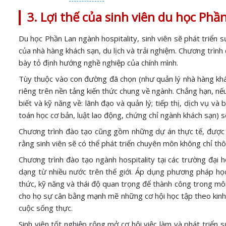
3. Lợi thế của sinh viên du học Phầ
Du học Phần Lan ngành hospitality, sinh viên sẽ phát triển 
của nhà hàng khách sạn, du lịch và trải nghiệm. Chương trìn
bày tỏ định hướng nghề nghiệp của chính mình.
Tùy thuộc vào con đường đã chọn (như quản lý nhà hàng khách
riêng trên nền tảng kiến thức chung về ngành. Chẳng hạn, nếu
biết và kỹ năng về: lãnh đạo và quản lý; tiếp thị, dịch vụ v
toán học cơ bản, luật lao động, chứng chỉ ngành khách sạn) s
Chương trình đào tạo cũng gồm những dự án thực tế, được ph
rằng sinh viên sẽ có thể phát triển chuyên môn không chỉ thô
Chương trình đào tạo ngành hospitality tại các trường đại 
dạng từ nhiều nước trên thế giới. Áp dụng phương pháp học t
thức, kỹ năng và thái độ quan trọng để thành công trong môi
cho họ sự cân bằng mạnh mẽ những cơ hội học tập theo kinh 
cuộc sống thực.
Sinh viên tốt nghiệp rộng mở cơ hội việc làm và phát triển 